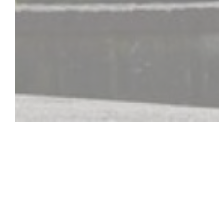
Auberge Du Ba
L'Auberge du Bac est située en bordure de Seine. Sa t