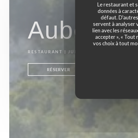
Le restaurant et s
données à caractèr
défaut. D'autres
Auberge 
servent à analyser v
lien avec les réseau
accepter », « Tout
vos choix à tout mo
RESTAURANT
|
JUMIEGES
RÉSERVER