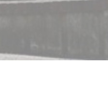
c
errasse, sa véranda