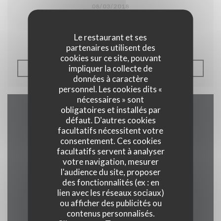
08/03/2018
Péricot Legasse à l'Auberge.
Le restaurant et ses
partenaires utilisent des
cookies sur ce site, pouvant
impliquer la collecte de
((OUVRE UNE NOUVELLE F
LIRE L'ARTICLE
données à caractère
personnel. Les cookies dits «
nécessaires » sont
obligatoires et installés par
Accès/Contact
défaut. D'autres cookies
facultatifs nécessitent votre
consentement. Ces cookies
facultatifs servent à analyser
votre navigation, mesurer
((ouvre une no
2 rue alphonse callais 76480 jumieges
l'audience du site, proposer
des fonctionnalités (ex : en
02 35 37 24 16
lien avec les réseaux sociaux)
ou afficher des publicités ou
Facebook ((ouvre une nouvel
contenus personnalisés.