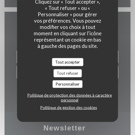
Cliquez sur « Tout accepter »,
« Tout refuser » ou «
Personnaliser » pour gérer
vos préférences. Vous pouvez
modifier vos choix à tout
Nous contacter
moment en cliquant sur l'icône
représentant un cookie en bas
à gauche des pages du site.
RÉSERVER
Tout accepter
PRIVATISER
Tout refuser
Personnaliser
Politique de protection des données à caractère
personnel
Politique de gestion des cookies
Newsletter
*