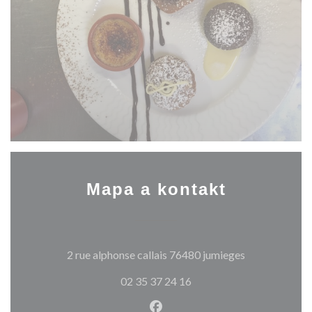
Mapa a kontakt
((otevře se v 
2 rue alphonse callais 76480 jumieges
02 35 37 24 16