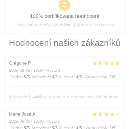
100% certifikovaná hodnocení
Hodnocení poskytují pouze klienti, kteří učinili rezervace
Hodnocení našich zákazníků
Grégoire
P
2026-08-06
- 19:30 - Hosté 2
Služba
:
5
/5
Atmosféra
:
5
/5
Kuchyně
:
4
/5
Kvalita / Cena
:
5
/5
Bon rapport qualité-prix avec une jolie vue depuis la terrasse.
Marie José
A
2026-08-05
- 19:30 - Hosté 5
Služba
:
5
/5
Atmosféra
:
5
/5
Kuchyně
:
4
/5
Kvalita / Cena
:
5
/5