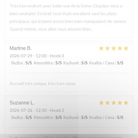
Très bon endroit avec belle vue de la Seine. L'équipe nous a
bien souhaité. En bref, tout était excellent sauf les plats
principaux, qui étaient assez bien mais manquaient de saveur.
Quand-même, vous allez vous amuser bien.
Martine
B
2026-07-29
- 12:00 - Hosté 3
Služba
:
5
/5
Atmosféra
:
5
/5
Kuchyně
:
5
/5
Kvalita / Cena
:
5
/5
Accueil très sympa, très bon repas
Suzanne
L
2026-07-26
- 12:30 - Hosté 2
Služba
:
5
/5
Atmosféra
:
5
/5
Kuchyně
:
5
/5
Kvalita / Cena
:
5
/5
Endroit tres accueillant, service efficace, personnel aimable,