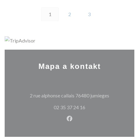
1
2
3
Mapa a kontakt
((otevře se v 
2 rue alphonse callais 76480 jumieges
02 35 37 24 16
Facebook ((otevře se v nové