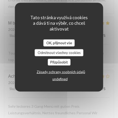
rien a reprocher sur les plats.
Tato stránka využívá cookies
a dává ti na výběr, co chceš
M bouchon
F
aktivovat
2026-07-24
- 19:30 - Hosté 2
Služba
:
5
/5
Atmosféra
:
5
/5
Kuchyně
:
5
/5
Kvalita / Cena
:
5
/5
OK, přijmout vše
Odmítnout všechny cookies
Toujours Aussi bon avec les produits locaux, l'accueil et au
top. Lo
Přizpůsobit
Zásady ochrany osobních údajů
Achim
G
undefined
2026-07-24
- 19:30 - Hosté 2
Služba
:
4
/5
Atmosféra
:
4
/5
Kuchyně
:
4
/5
Kvalita / Cena
:
5
/5
Sehr leckeres 3 Gang Menü mit guten Preis
Leistungsverhältnis. Nettes freundliches Personal Wir