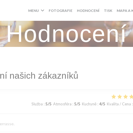
MENU
FOTOGRAFIE
HODNOCENÍ
TISK
MAPA A 
Hodnocení
í našich zákazníků
Služba
:
5
/5
Atmosféra
:
5
/5
Kuchyně
:
4
/5
Kvalita / Cena
:
terrasse.