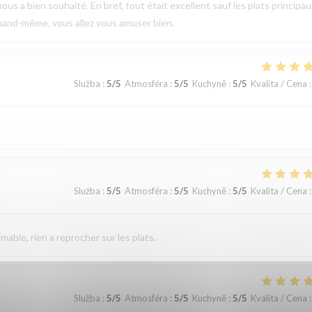
ous a bien souhaité. En bref, tout était excellent sauf les plats principau
uand-même, vous allez vous amuser bien.
Služba
:
5
/5
Atmosféra
:
5
/5
Kuchyně
:
5
/5
Kvalita / Cena
:
Služba
:
5
/5
Atmosféra
:
5
/5
Kuchyně
:
5
/5
Kvalita / Cena
:
imable, rien a reprocher sur les plats.
Služba
:
5
/5
Atmosféra
:
5
/5
Kuchyně
:
5
/5
Kvalita / Cena
: