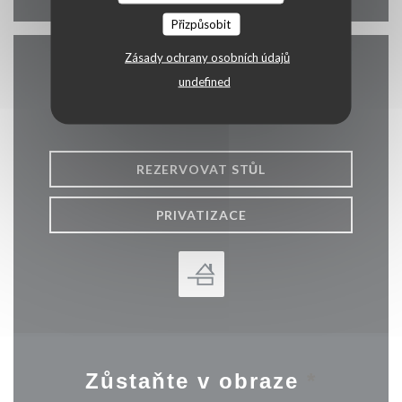
Přizpůsobit
Zásady ochrany osobních údajů
Kontaktujte nás
undefined
REZERVOVAT STŮL
PRIVATIZACE
Zůstaňte v obraze
*