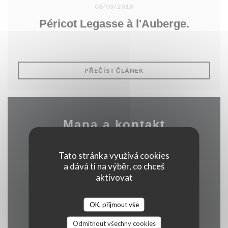
08/03/2018
Péricot Legasse à l'Auberge.
((OTEVŘE SE V NOVÉM O
PŘEČÍST ČLÁNEK
Mapa a kontakt
Tato stránka využívá cookies
a dává ti na výběr, co chceš
((otevře se v 
2 rue alphonse callais 76480 jumieges
aktivovat
02 35 37 24 16
OK, přijmout vše
Facebook ((otevře se v nové
Odmítnout všechny cookies