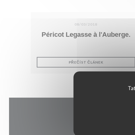
08/03/2018
Péricot Legasse à l'Auberge.
((OTEVŘE SE V
PŘEČÍST ČLÁNEK
Tat