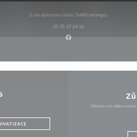
((otevře se v 
2 rue alphonse callais 76480 jumieges
02 35 37 24 16
Facebook ((otevře se v nové
s
Zů
Přihlaste se k odběru našeho
RIVATIZACE