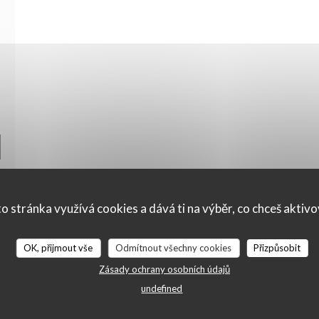
 NOVÉM OKNĚ))
o stránka využívá cookies a dává ti na výběr, co chceš aktiv
OK, přijmout vše
Odmítnout všechny cookies
Přizpůsobit
Zásady ochrany osobních údajů
Mapa a kontakt
undefined