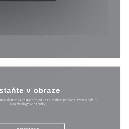
novém okně))
m okně))
staňte v obraze
*
 newsletteru a dostávejte od nás e-mailem personalizovaná sdělení
a marketingové nabídky.