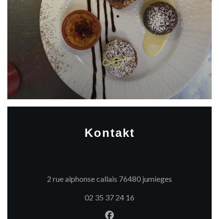
Kontakt
((öffnet ein n
2 rue alphonse callais 76480 jumieges
02 35 37 24 16