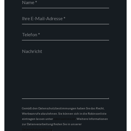
Gemäß den Datenschutzbestimmungen haben Sie das Recht,
Werbeanrufe abzulehnen. Sie können sich in die Robinsonliste
eintragen lassen unter
robinsonliste.de
. Weitere Informationen
zur Datenverarbeitung finden Sie in unserer
Datenschutzerklärung
.