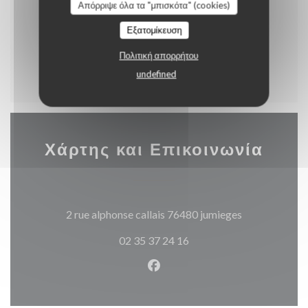
Απόρριψε όλα τα "μπισκότα" (cookies)
Εξατομίκευση
Menu enfant
Πολιτική απορρήτου
undefined
Χάρτης και Επικοινωνία
((ανοίγει σε 
2 rue alphonse callais 76480 jumieges
02 35 37 24 16
Facebook ((ανοίγει σε νέο π