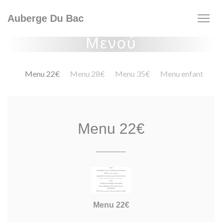
Πίνακας διαχείρισης "Μπισκότων" (Cookies)
Auberge Du Bac
Μενού
Menu 22€
Menu 28€
Menu 35€
Menu enfant
Menu 22€
Menu 22€