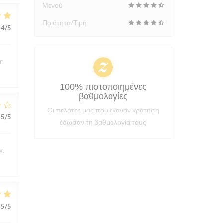
Μενού
Ποιότητα/Τιμή
4
/5
en
100% πιστοποιημένες
βαθμολογίες
Οι πελάτες μας που έκαναν κράτηση
5
/5
έδωσαν τη βαθμολογία τους
x,
5
/5