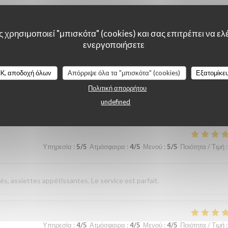
sverhältnis. Nettes freundliches Personal Wir kommen gerne wieder
 χρησιμοποιεί "μπισκότα" (cookies) και σας επιτρέπει να ελέ
ενεργοποιήσετε
Υπηρεσία
:
5
/5
Ατμόσφαιρα
:
5
/5
Μενού
:
5
/5
Ποιότητα / Τιμή
:
K, αποδοχή όλων
Απόρριψε όλα τα "μπισκότα" (cookies)
Εξατομίκε
Πολιτική απορρήτου
undefined
élicieuse. Excellent rapport qualité prix
Υπηρεσία
:
5
/5
Ατμόσφαιρα
:
4
/5
Μενού
:
5
/5
Ποιότητα / Τιμή
:
és, assiettes appétissantes. Le service est parfait.
Υπηρεσία
:
4
/5
Ατμόσφαιρα
:
4
/5
Μενού
:
4
/5
Ποιότητα / Τιμή
: