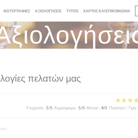
ΦΩΤΟΓΡΑΦΊΕΣ
ΑΞΙΟΛΟΓΉΣΕΙΣ
ΤΎΠΟΣ
ΧΆΡΤΗΣ ΚΑΙ ΕΠΙΚΟΙΝΩΝΊΑ
Αξιολογήσει
λογίες πελατών μας
Υπηρεσία
:
5
/5
Ατμόσφαιρα
:
5
/5
Μενού
:
4
/5
Ποιότητα / Τιμή
:
son.