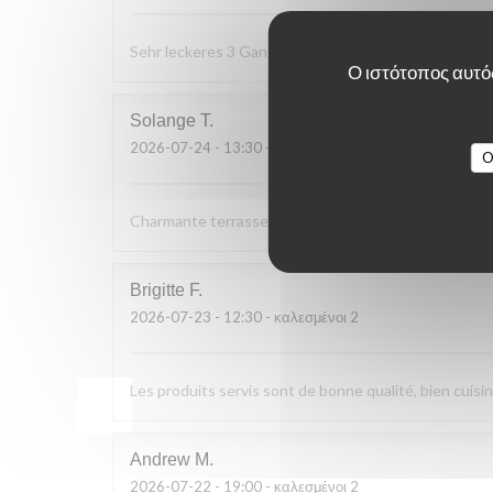
Sehr leckeres 3 Gang Menü mit guten Preis Leistung
Ο ιστότοπος αυτός
Solange
T
2026-07-24
- 13:30 - καλεσμένοι 2
O
Charmante terrasse vue sur le bac. Cuisine simple et d
Brigitte
F
2026-07-23
- 12:30 - καλεσμένοι 2
Les produits servis sont de bonne qualité, bien cuisin
Andrew
M
2026-07-22
- 19:00 - καλεσμένοι 2