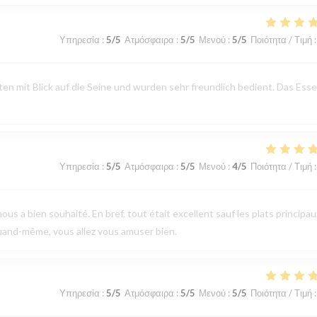
Υπηρεσία
:
5
/5
Ατμόσφαιρα
:
5
/5
Μενού
:
5
/5
Ποιότητα / Τιμή
:
n mit Blick auf die Seine und wurden sehr freundlich bedient. Das Ess
Υπηρεσία
:
5
/5
Ατμόσφαιρα
:
5
/5
Μενού
:
4
/5
Ποιότητα / Τιμή
:
ous a bien souhaité. En bref, tout était excellent sauf les plats principau
uand-même, vous allez vous amuser bien.
Υπηρεσία
:
5
/5
Ατμόσφαιρα
:
5
/5
Μενού
:
5
/5
Ποιότητα / Τιμή
: