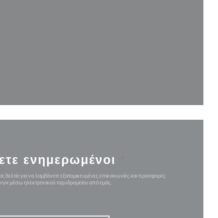
νέο παράθυρο))
αράθυρο))
ετε ενημερωμένοι
*
ς δελτίο για να λαμβάνετε εξατομικευμένες επικοινωνίες και προσφορές
ινγκ μέσω ηλεκτρονικού ταχυδρομείου από εμάς.