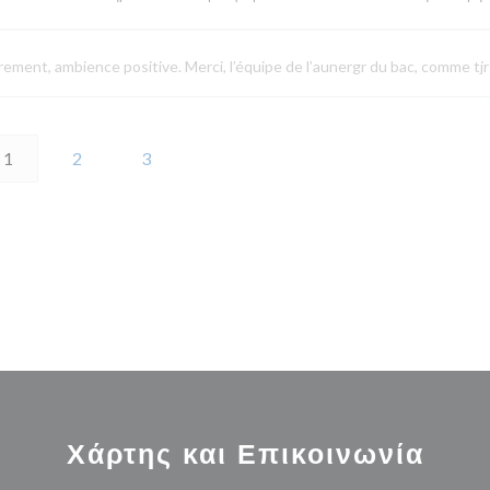
drement, ambience positive. Merci, l’équipe de l’aunergr du bac, comme tjr
1
2
3
Χάρτης και Επικοινωνία