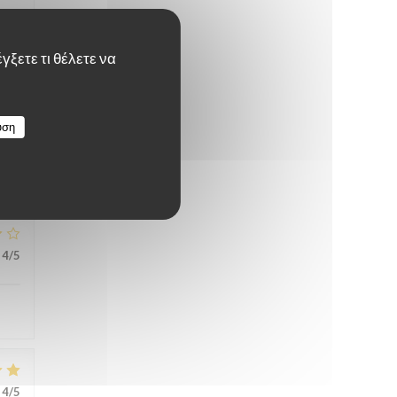
γξετε τι θέλετε να
5
/5
υση
4
/5
4
/5