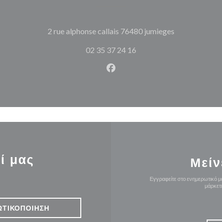
((ανοίγει σε 
2 rue alphonse callais 76480 jumieges
02 35 37 24 16
Facebook ((ανοίγει σε νέο π
ί μας
Μείν
Εγγραφείτε στο ενημερωτικό μα
μάρκετ
ΩΤΙΚΟΠΟΊΗΣΗ