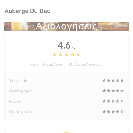
Πίνακας διαχείρισης "Μπισκότων" (Cookies)
Auberge Du Bac
Αξιολογήσεις
4.6
/5
Μέση βαθμολογία —
2091 αξιολογήσεις
Υπηρεσία
Ατμόσφαιρα
Μενού
Ποιότητα/Τιμή