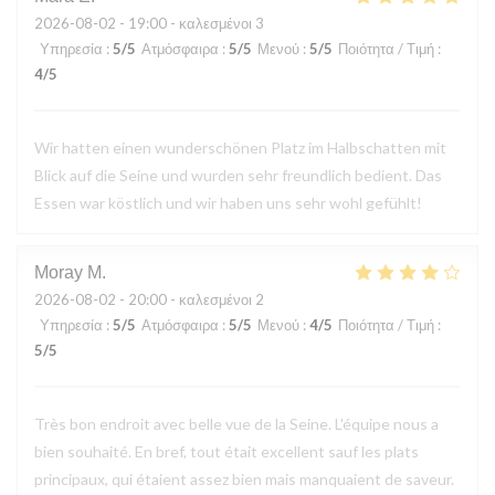
2026-08-02
- 19:00 - καλεσμένοι 3
Υπηρεσία
:
5
/5
Ατμόσφαιρα
:
5
/5
Μενού
:
5
/5
Ποιότητα / Τιμή
:
4
/5
Wir hatten einen wunderschönen Platz im Halbschatten mit
Blick auf die Seine und wurden sehr freundlich bedient. Das
Essen war köstlich und wir haben uns sehr wohl gefühlt!
Moray
M
2026-08-02
- 20:00 - καλεσμένοι 2
Υπηρεσία
:
5
/5
Ατμόσφαιρα
:
5
/5
Μενού
:
4
/5
Ποιότητα / Τιμή
:
5
/5
Très bon endroit avec belle vue de la Seine. L'équipe nous a
bien souhaité. En bref, tout était excellent sauf les plats
principaux, qui étaient assez bien mais manquaient de saveur.