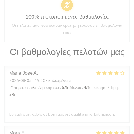
100% πιστοποιημένες βαθμολογίες
Οι πελάτες μας που έκαναν κράτηση έδωσαν τη βαθμολογία
τους
Οι βαθμολογίες πελατών μας
Marie José
A
2026-08-05
- 19:30 - καλεσμένοι 5
Υπηρεσία
:
5
/5
Ατμόσφαιρα
:
5
/5
Μενού
:
4
/5
Ποιότητα / Τιμή
:
5
/5
Le cadre agréable et bon rapport qualité prix, fait maison.
Mara
E