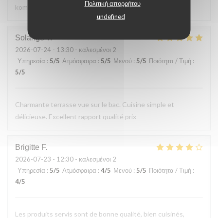
Πολιτική απορρήτου
kommen gerne wieder
undefined
Solange
T
2026-07-24
- 13:30 - καλεσμένοι 2
Υπηρεσία
:
5
/5
Ατμόσφαιρα
:
5
/5
Μενού
:
5
/5
Ποιότητα / Τιμή
:
5
/5
Charmante terrasse vue sur le bac. Cuisine simple et
délicieuse. Excellent rapport qualité prix
Brigitte
F
2026-07-23
- 12:30 - καλεσμένοι 2
Υπηρεσία
:
5
/5
Ατμόσφαιρα
:
4
/5
Μενού
:
5
/5
Ποιότητα / Τιμή
:
4
/5
Les produits servis sont de bonne qualité, bien cuisinés,