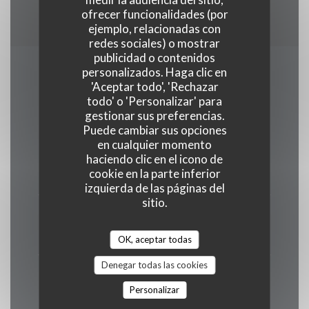
Express
ofrecer funcionalidades (por
ejemplo, relacionadas con
redes sociales) o mostrar
publicidad o contenidos
personalizados. Haga clic en
Horario de apertura
'Aceptar todo', 'Rechazar
todo' o 'Personalizar' para
gestionar sus preferencias.
Puede cambiar sus opciones
en cualquier momento
Lun
-
Mar
haciendo clic en el icono de
cookie en la parte inferior
Cerrado
izquierda de las páginas del
sitio.
Mie
-
Vie
12:00 - 13:30 *
19:00 - 20:30 *
•
OK, aceptar todas
Denegar todas las cookies
Sábado
Personalizar
12:00 - 13:30 *
19:00 - 21:00 *
•