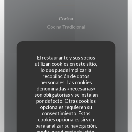
Cocina
Cocina Tradicional
Tipo de negocio
Restaurante
El restaurante y sus socios
utilizan cookies en este sitio,
Servicios
lo que puede implicar la
recopilación de datos
Terraza, Privatización, Estacionamiento, Acceso
personales. Las cookies
WiFi
denominadas «necesarias»
son obligatorias y se instalan
por defecto. Otras cookies
Métodos de pago
opcionales requieren su
Visa, Tickets restaurante, Master,
consentimiento. Estas
cookies opcionales sirven
Eurocard/Mastercard, Efectivo, Vouchers de
para analizar su navegación,
Viaje, Cheques, Tarjeta de Crédito, American
medir la audiencia del sitio,