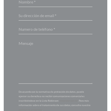
De acuerdo con la normativa de protección de datos, puede
ejercer su derecho a no recibir comunicaciones comerciales
inscribiéndose en la Lista Robinson:
listarobinson.es
. Para más
información sobre el tratamiento de sus datos, consulte nuestra
política de privacidad
.