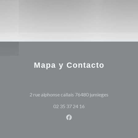
Mapa y Contacto
((abre en una 
2 rue alphonse callais 76480 jumieges
02 35 37 24 16
Facebook ((abre en una nuev