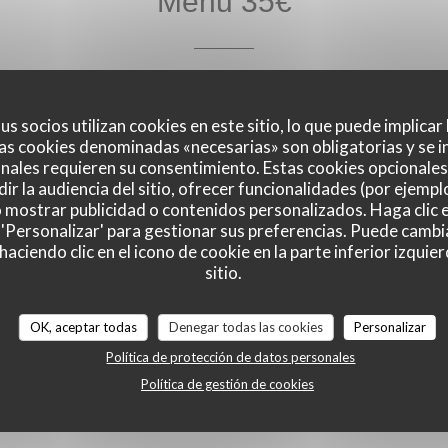
Menu 35€
35,00 EUR
us socios utilizan cookies en este sitio, lo que puede implicar
as cookies denominadas «necesarias» son obligatorias y se i
nales requieren su consentimiento. Estas cookies opcionales 
ir la audiencia del sitio, ofrecer funcionalidades (por ejempl
o mostrar publicidad o contenidos personalizados. Haga clic e
 'Personalizar' para gestionar sus preferencias. Puede cambi
ciendo clic en el icono de cookie en la parte inferior izquier
sitio.
Menu enfant
OK, aceptar todas
Denegar todas las cookies
Personalizar
Política de protección de datos personales
Política de gestión de cookies
10,00 EUR