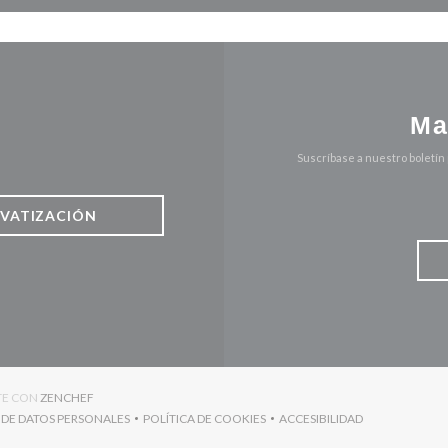
Ma
Suscríbase a nuestro boletín
IVATIZACIÓN
((ABRE EN UNA NUEVA VENTANA))
TE CON
ZENCHEF
 DE DATOS PERSONALES
POLÍTICA DE COOKIES
ACCESIBILIDAD
((ABRE EN UNA NUEVA VENTANA))
((ABRE EN UNA NUEVA VENTANA))
((ABRE EN UNA NUEVA