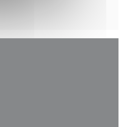
nueva ventana))
a ventana))