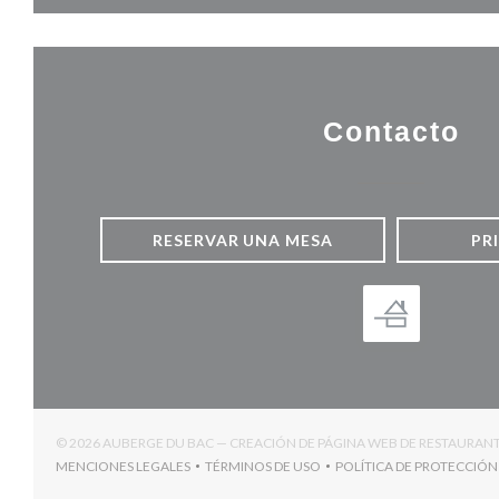
Contacto
RESERVAR UNA MESA
PR
© 2026 AUBERGE DU BAC — CREACIÓN DE PÁGINA WEB DE RESTAURAN
MENCIONES LEGALES
TÉRMINOS DE USO
POLÍTICA DE PROTECCIÓN
((ABRE EN UNA NUEVA VENTANA))
((ABRE EN UNA NUEVA VENTANA))