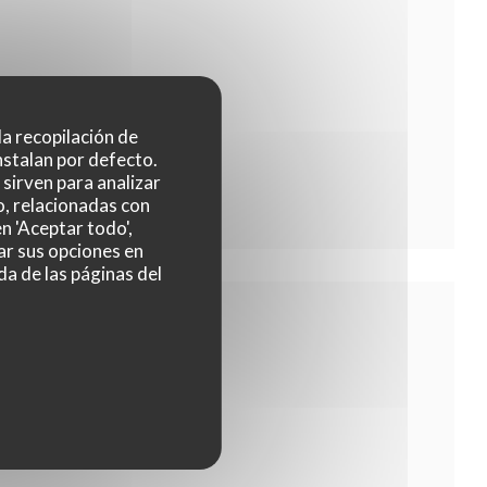
 la recopilación de
nstalan por defecto.
sirven para analizar
o, relacionadas con
n 'Aceptar todo',
ar sus opciones en
da de las páginas del