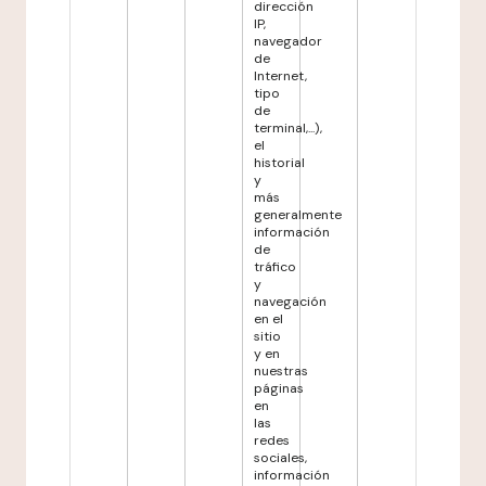
dirección
IP,
navegador
de
Internet,
tipo
de
terminal,...),
el
historial
y
más
generalmente
información
de
tráfico
y
navegación
en el
sitio
y en
nuestras
páginas
en
las
redes
sociales,
información