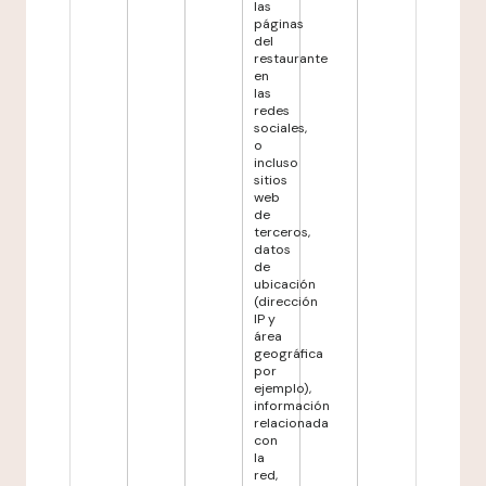
las
páginas
del
restaurante
en
las
redes
sociales,
o
incluso
sitios
web
de
terceros,
datos
de
ubicación
(dirección
IP y
área
geográfica
por
ejemplo),
información
relacionada
con
la
red,