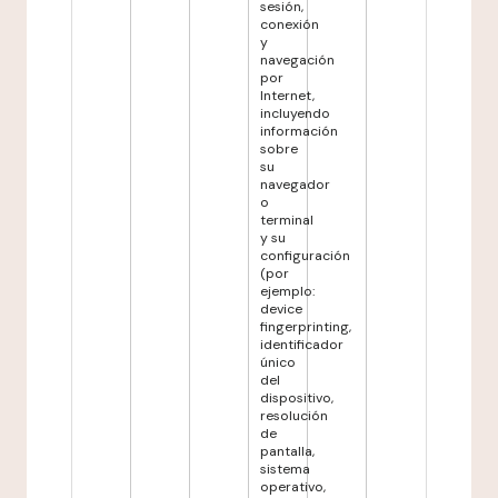
sesión,
conexión
y
navegación
por
Internet,
incluyendo
información
sobre
su
navegador
o
terminal
y su
configuración
(por
ejemplo:
device
fingerprinting,
identificador
único
del
dispositivo,
resolución
de
pantalla,
sistema
operativo,