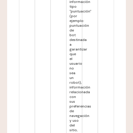
información
tipo
"puntuación"
(por
ejemplo:
puntuación
de
bot
destinada
a
garantizar
que
el
usuario
no
sea
un
robot),
información
relacionada
con
sus
preferencias
de
navegación
y uso
del
sitio,