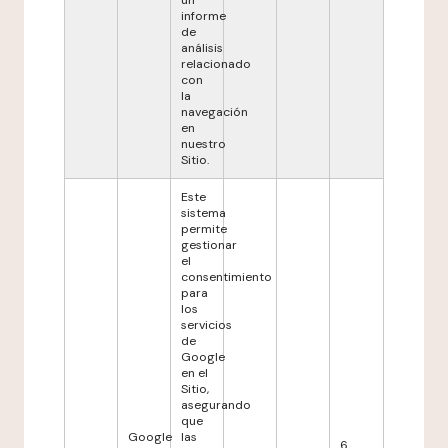
un
informe
de
análisis
relacionado
con
la
navegación
en
nuestro
Sitio.
Este
sistema
permite
gestionar
el
consentimiento
para
los
servicios
de
Google
en el
Sitio,
asegurando
que
Google
las
6