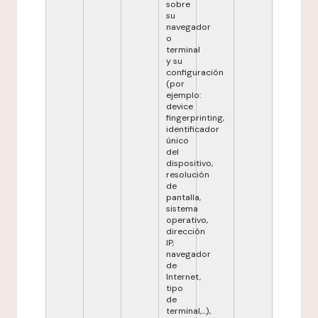
sobre
su
navegador
o
terminal
y su
configuración
(por
ejemplo:
device
fingerprinting,
identificador
único
del
dispositivo,
resolución
de
pantalla,
sistema
operativo,
dirección
IP,
navegador
de
Internet,
tipo
de
terminal,...),