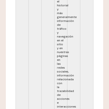
el
historial
y
más
generalmente
información
de
tráfico
y
navegación
en el
sitio
y en
nuestras
páginas
en
las
redes
sociales,
información
relacionada
con
la
trazabilidad
de
acciones
e
interacciones