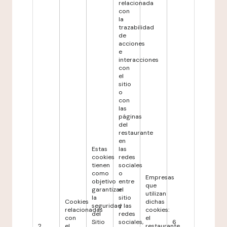
relacionada
con
la
trazabilidad
de
acciones
e
interacciones
con
el
sitio
o
con
las
páginas
del
restaurante
en
Estas
las
cookies
redes
tienen
sociales
como
o
Empresas
objetivo
entre
que
garantizar
el
utilizan
la
sitio
Cookies
dichas
seguridad
y las
relacionadas
cookies:
del
redes
con
el
Sitio
sociales,
6
2
el
restaurante