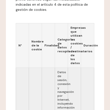
indicadas en el artículo 4 de esta política de
gestión de cookies.
Empresas
que
utilizan
Categorías
las
Nombre
de
cookies
N°
de la
Finalidad
Duración
datos
/
cookie
recopilados
destinatarios
de
los
datos
Datos
de
sesión,
conexión
y
navegación
por
Internet,
incluyendo
información