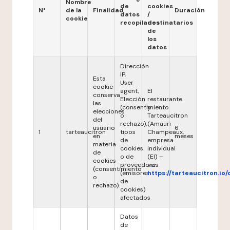
Nombre
de
cookies
N°
de la
Finalidad
Duración
datos
/
cookie
recopilados
destinatarios
de
los
datos
Dirección
IP,
Esta
User
cookie
agent,
El
conserva
Elección
restaurante
las
(consentimiento
y
elecciones
o
Tarteaucitron
del
rechazo),
(Amauri
usuario
6
1
tarteaucitron
tipos
Champeaux,
en
meses
de
empresa
materia
cookies
individual
de
o de
(EI) –
cookies
proveedores
ver
(consentimiento
(emisores
https://tarteaucitron.io/
o
de
rechazo).
cookies)
afectados
Datos
de