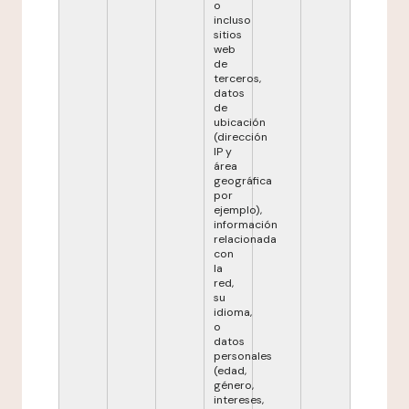
o
incluso
sitios
web
de
terceros,
datos
de
ubicación
(dirección
IP y
área
geográfica
por
ejemplo),
información
relacionada
con
la
red,
su
idioma,
o
datos
personales
(edad,
género,
intereses,