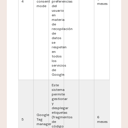
4
consent
preferencias
meses
mode
del
usuario
en
materia
de
recopilación
de
datos
se
respeten
en
todos
los
servicios
de
Google.
Este
sistema
permite
gestionar
y
desplegar
etiquetas
Google
(fragmentos
6
5
Tag
de
meses
manager
código