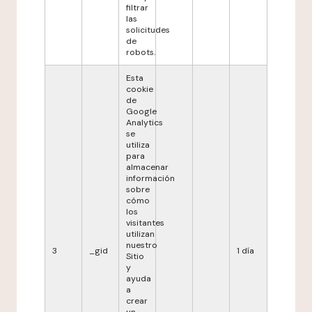
filtrar
las
solicitudes
de
robots.
Esta
cookie
de
Google
Analytics
se
utiliza
para
almacenar
información
sobre
cómo
los
visitantes
utilizan
nuestro
3
_gid
1 día
Sitio
y
ayuda
a
crear