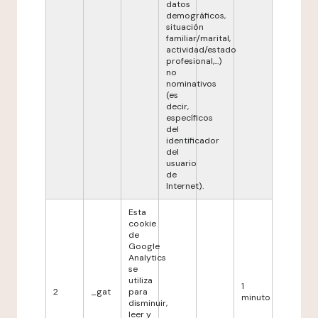
datos
demográficos,
situación
familiar/marital,
actividad/estado
profesional,...)
no
nominativos
(es
decir,
específicos
del
identificador
del
usuario
de
Internet).
Esta
cookie
de
Google
Analytics
se
utiliza
1
2
_gat
para
minuto
disminuir,
leer y