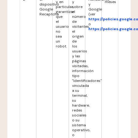
y, en
y
meses
dispositivo
y
particular,
sobre
Google
Google
garantizar
el
Recaptcha
(ver
que
número
https://policies.google.
el
de
o
usuario
visitantes,
https://policies.google.
no
el
sea
origen
un
de
robot.
los
usuarios
y las
páginas
visitadas,
información
tipo
"identificadores"
vinculada
a su
terminal,
su
hardware,
redes
sociales
o su
sistema
operativo,
o