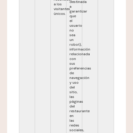
destinada
a los
a
visitantes
garantizar
únicos.
que
el
usuario
no
sea
un
robot),
información
relacionada
con
sus
preferencias
de
navegación
y uso
del
sitio,
las
páginas
del
restaurante
en
las
redes
sociales,