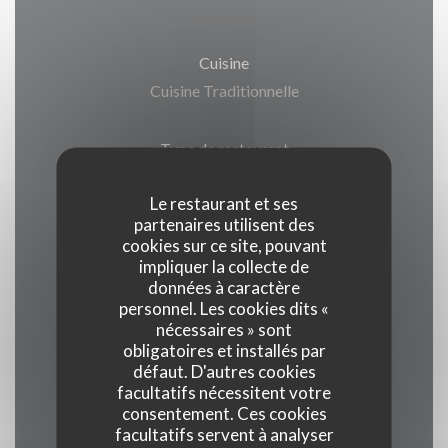
Cuisine
Cuisine Traditionnelle
Type de restaurant
Restaurant
Le restaurant et ses
partenaires utilisent des
Services
cookies sur ce site, pouvant
Terrasse, Privatisation, Parking, Accès Wifi
impliquer la collecte de
données à caractère
personnel. Les cookies dits «
Moyens de paiement
nécessaires » sont
obligatoires et installés par
Visa, Titres restaurant, Maestro,
défaut. D'autres cookies
Eurocard/Mastercard, Espèces, Chèques
facultatifs nécessitent votre
Vacances, Chèques, Carte Bleue, American
consentement. Ces cookies
facultatifs servent à analyser
Express