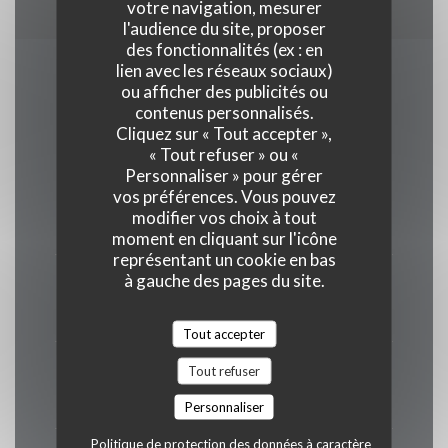
votre navigation, mesurer
l'audience du site, proposer
des fonctionnalités (ex : en
lien avec les réseaux sociaux)
Horaires
ou afficher des publicités ou
contenus personnalisés.
Cliquez sur « Tout accepter »,
« Tout refuser » ou «
Personnaliser » pour gérer
vos préférences. Vous pouvez
Lun
-
Mar
modifier vos choix à tout
Fermé
moment en cliquant sur l'icône
représentant un cookie en bas
à gauche des pages du site.
Mer
-
Ven
12h00 - 13h30 *
19h00 - 20h30 *
•
Tout accepter
Samedi
Tout refuser
12h00 - 13h30 *
19h00 - 21h00 *
•
Personnaliser
Politique de protection des données à caractère