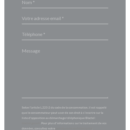
Selon l'article L.223-2 du code de la consommation, il est rappelé
que le consommateur peut user de son droit à s'inscrire sur la
liste d'opposition au démarchage téléphonique Bloctel :
bloctel.gouv.fr
. Pour plus d'informations sur le traitement de vos
données, consultez notre
politique de confidentialité
.