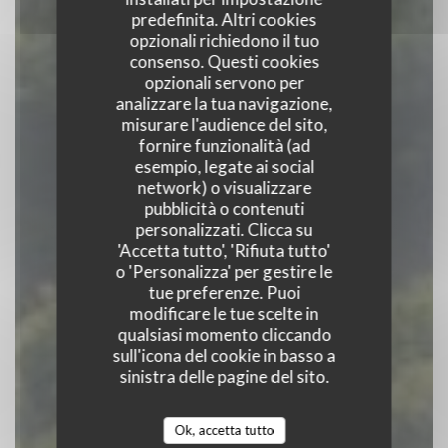
predefinita. Altri cookies
opzionali richiedono il tuo
consenso. Questi cookies
opzionali servono per
analizzare la tua navigazione,
misurare l'audience del sito,
fornire funzionalità (ad
Auberge Du Bac
esempio, legate ai social
network) o visualizzare
pubblicità o contenuti
RISTORANTE
|
JUMIEGES
personalizzati. Clicca su
'Accetta tutto', 'Rifiuta tutto'
o 'Personalizza' per gestire le
PRENOTA
tue preferenze. Puoi
modificare le tue scelte in
qualsiasi momento cliccando
sull'icona del cookie in basso a
sinistra delle pagine del sito.
Ok, accetta tutto