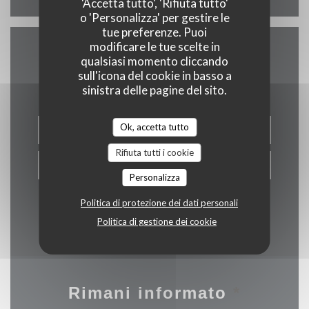
'Accetta tutto', 'Rifiuta tutto'
o 'Personalizza' per gestire le
tue preferenze. Puoi
modificare le tue scelte in
qualsiasi momento cliccando
Contattaci
sull'icona del cookie in basso a
sinistra delle pagine del sito.
Ok, accetta tutto
PRENOTA
Rifiuta tutti i cookie
PRIVATIZZAZIONE
Personalizza
Politica di protezione dei dati personali
Politica di gestione dei cookie
Rimani informato
*