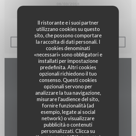
08/03/2018
Péricot Legasse à l'Auberge.
Il ristorante e i suoi partner
utilizzano cookies su questo
sito, che possono comportare
la raccolta di dati personali. I
((APRE UNA NUOVA FINE
LEGGI L'ARTICOLO
cookies denominati
«necessari» sono obbligatori e
installati per impostazione
predefinita. Altri cookies
Contattaci
opzionali richiedono il tuo
consenso. Questi cookies
opzionali servono per
analizzare la tua navigazione,
misurare l'audience del sito,
((apre una nuo
2 rue alphonse callais 76480 jumieges
fornire funzionalità (ad
esempio, legate ai social
02 35 37 24 16
network) o visualizzare
pubblicità o contenuti
Facebook ((apre una nuova fi
personalizzati. Clicca su