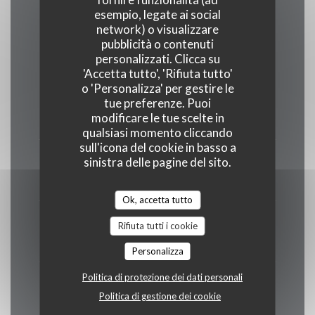
esempio, legate ai social
Orari
network) o visualizzare
pubblicità o contenuti
personalizzati. Clicca su
'Accetta tutto', 'Rifiuta tutto'
o 'Personalizza' per gestire le
Lun
-
Mar
tue preferenze. Puoi
modificare le tue scelte in
Chiuso
qualsiasi momento cliccando
sull'icona del cookie in basso a
Mer
-
Ven
sinistra delle pagine del sito.
12:00 - 13:30 *
19:00 - 20:30 *
•
Ok, accetta tutto
Sabato
Rifiuta tutti i cookie
12:00 - 13:30 *
19:00 - 21:00 *
•
Personalizza
Politica di protezione dei dati personali
Domenica
Politica di gestione dei cookie
12:00 - 13:30 *