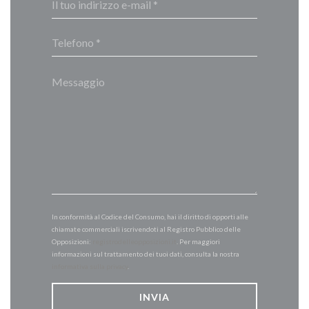
In conformità al Codice del Consumo, hai il diritto di opporti alle
chiamate commerciali iscrivendoti al Registro Pubblico delle
Opposizioni:
registrodelleopposizioni.it
. Per maggiori
informazioni sul trattamento dei tuoi dati, consulta la nostra
informativa sulla privacy
.