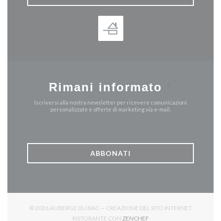
Rimani informato
*
Iscriversi alla nostra newsletter per ricevere comunicazioni
personalizzate e offerte di marketing via e-mail.
ABBONATI
© 2026 AUBERGE DU BAC — CREAZIONE DEL SITO INTERNET
((APRE UNA NUOVA FINES
RISTORANTE CON
ZENCHEF