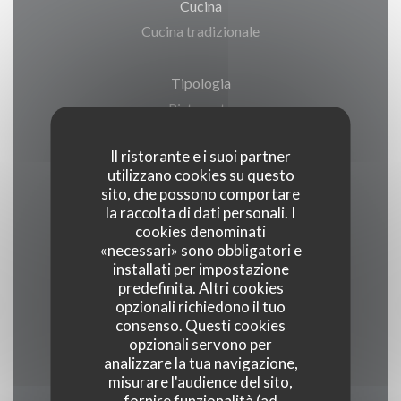
Cucina
Cucina tradizionale
Tipologia
Ristorante
Il ristorante e i suoi partner
Servizi
utilizzano cookies su questo
Terrazzo, Privatizzazione, Parcheggio,
sito, che possono comportare
Connessione wifi
la raccolta di dati personali. I
cookies denominati
«necessari» sono obbligatori e
Metodo di pagamento
installati per impostazione
predefinita. Altri cookies
Visa, Titoli Restaurant, Maestro, Eurocard /
opzionali richiedono il tuo
Mastercard, Contanti, Buoni vacanza, Assegni,
consenso. Questi cookies
Bancomat, American Express
opzionali servono per
analizzare la tua navigazione,
misurare l'audience del sito,
fornire funzionalità (ad