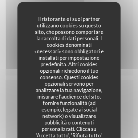
Il ristorante e i suoi partner
35,00 EUR
utilizzano cookies su questo
sito, che possono comportare
la raccolta di dati personali. I
cookies denominati
«necessari» sono obbligatori e
Menu 35
installati per impostazione
predefinita. Altri cookies
opzionali richiedono il tuo
consenso. Questi cookies
opzionali servono per
analizzare la tua navigazione,
misurare l'audience del sito,
Menu enfant
fornire funzionalità (ad
esempio, legate ai social
network) o visualizzare
pubblicità o contenuti
personalizzati. Clicca su
10,00 EUR
'Accetta tutto', 'Rifiuta tutto'