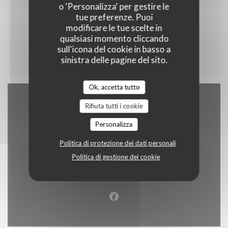
o 'Personalizza' per gestire le
tue preferenze. Puoi
modificare le tue scelte in
qualsiasi momento cliccando
Menu enfant
sull'icona del cookie in basso a
sinistra delle pagine del sito.
Ok, accetta tutto
Rifiuta tutti i cookie
Contattaci
Personalizza
Politica di protezione dei dati personali
Politica di gestione dei cookie
((apre una nuo
2 rue alphonse callais 76480 jumieges
02 35 37 24 16
Facebook ((apre una nuova fi