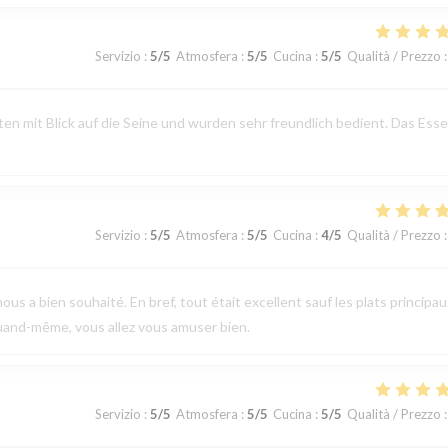
Servizio
:
5
/5
Atmosfera
:
5
/5
Cucina
:
5
/5
Qualità / Prezzo
:
n mit Blick auf die Seine und wurden sehr freundlich bedient. Das Ess
Servizio
:
5
/5
Atmosfera
:
5
/5
Cucina
:
4
/5
Qualità / Prezzo
:
ous a bien souhaité. En bref, tout était excellent sauf les plats principau
uand-même, vous allez vous amuser bien.
Servizio
:
5
/5
Atmosfera
:
5
/5
Cucina
:
5
/5
Qualità / Prezzo
: