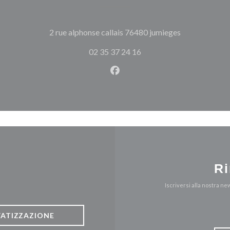
((apre una nuo
2 rue alphonse callais 76480 jumieges
02 35 37 24 16
Facebook ((apre una nuova fi
Ri
Iscriversi alla nostra n
VATIZZAZIONE