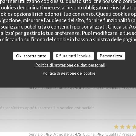
oi partner utilizzano cookies su questo sito, che possono comp
I cookies denominati «necessari» sono obbligatori e installati
cookies opzionali richiedono il tuo consenso. Questi cookies o
sverhältnis. Nettes freundliches Personal Wir kommen gerne wieder
vigazione, misurare l'audience del sito, fornire funzionalità (
sualizzare pubblicità o contenuti personalizzati. Clicca su 'Acc
alizza' per gestire le tue preferenze. Puoi modificare le tue sc
liccando sull'icona del cookie in basso a sinistra delle pagine
Servizio
:
5
/5
Atmosfera
:
5
/5
Cucina
:
5
/5
Qualità / Prezzo
:
Ok, accetta tutto
Rifiuta tutti i cookie
Personalizza
élicieuse. Excellent rapport qualité prix
Politica di protezione dei dati personali
Politica di gestione dei cookie
Servizio
:
5
/5
Atmosfera
:
4
/5
Cucina
:
5
/5
Qualità / Prezzo
:
és, assiettes appétissantes. Le service est parfait.
Servizio
:
4
/5
Atmosfera
:
4
/5
Cucina
:
4
/5
Qualità / Prezzo
: