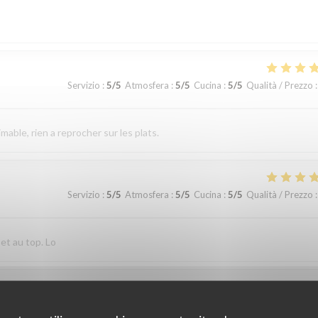
Servizio
:
5
/5
Atmosfera
:
5
/5
Cucina
:
5
/5
Qualità / Prezzo
:
imable, rien a reprocher sur les plats.
Servizio
:
5
/5
Atmosfera
:
5
/5
Cucina
:
5
/5
Qualità / Prezzo
:
 et au top. Lo
Servizio
:
4
/5
Atmosfera
:
4
/5
Cucina
:
4
/5
Qualità / Prezzo
: