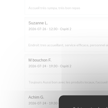
Accueil très sympa, très bon repas
Suzanne
L
2026-07-26
- 12:30 - Ospiti 2
Endroit tres accueillant, service efficace, personnel a
M bouchon
F
2026-07-24
- 19:30 - Ospiti 2
Toujours Aussi bon avec les produits locaux, l'accueil
Achim
G
2026-07-24
- 19:30 - Ospiti 2