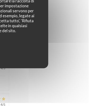
ortare la raccolta di
 per impostazione
pzionali servono per
ad esempio, legate ai
etta tutto', 'Rifiuta
elte in qualsiasi
 del sito.
5
/5
4
/5
4
/5