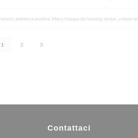
drement, ambience positive. Merci, l’équipe de l’aunergr du bac, comme tjr
1
2
3
Contattaci