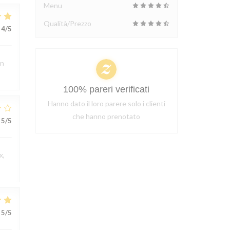
Menu
Qualità/Prezzo
4
/5
en
100% pareri verificati
Hanno dato il loro parere solo i clienti
che hanno prenotato
5
/5
x,
5
/5