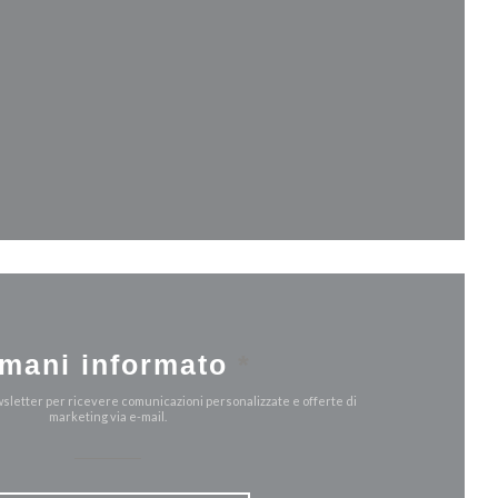
va finestra))
nestra))
mani informato
*
ewsletter per ricevere comunicazioni personalizzate e offerte di
marketing via e-mail.