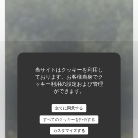
当サイトはクッキーを利用し
ております。お客様自身でク
ッキー利用の設定および管理
ができます。
Auberge Du Bac
全てに同意する
レストラン
|
JUMIEGES
すべてのクッキーを拒否する
予約
カスタマイズする