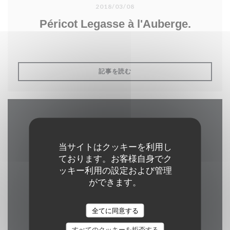
2018/03/08
Péricot Legasse à l'Auberge.
((新しいウィンドウで開きます))
記事を読む
アクセス/お問い合わせ
当サイトはクッキーを利用し
ております。お客様自身でク
ッキー利用の設定および管理
((新しいウィ
2 rue alphonse callais 76480 jumieges
ができます。
02 35 37 24 16
全てに同意する
Facebook ((新しいウィン
すべてのクッキーを拒否する