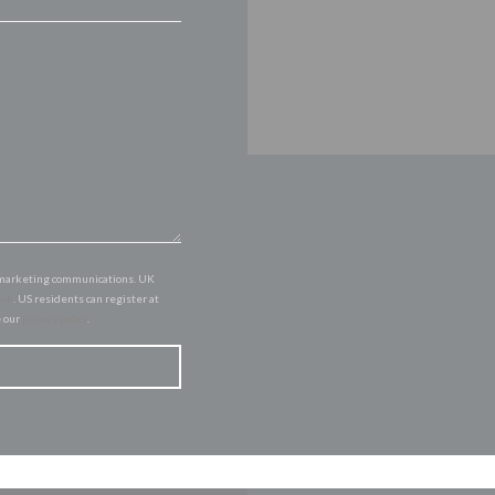
of marketing communications. UK
.uk
. US residents can register at
e our
privacy policy
.