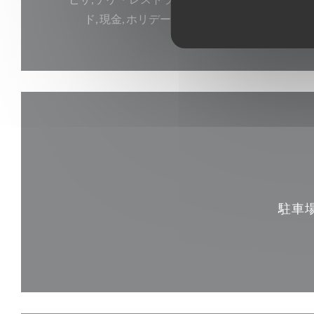
ド, 現金, ホリデーバウチャー, チェック, カル
駐車