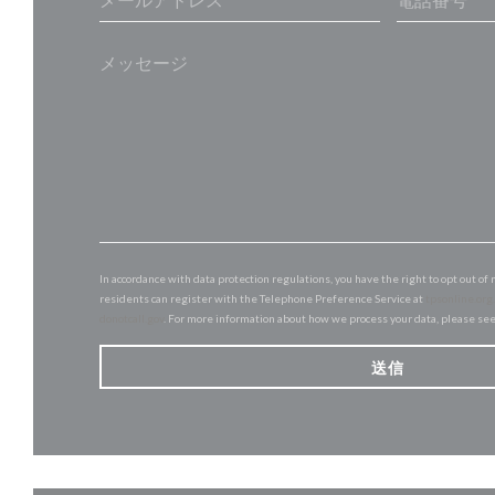
In accordance with data protection regulations, you have the right to opt out 
residents can register with the Telephone Preference Service at
tpsonline.org
donotcall.gov
. For more information about how we process your data, please se