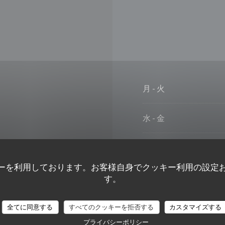
月
-
火
水
-
金
土曜日
ーを利用しております。お客様自身でクッキー利用の設定
日曜日
す。
FI
全てに同意する
すべてのクッキーを拒否する
カスタマイズする
プライバシーポリシー
ーロカード /マスターカー