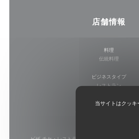
店舗情報
料理
伝統料理
ビジネスタイプ
レストラン
当サイトはクッキ
サービス
テラス, 貸し切り, 駐車場, WI-
ご利用可能なお支払い方法
ビザ, チケ・レストラン (食券) , マエストロ, ユ