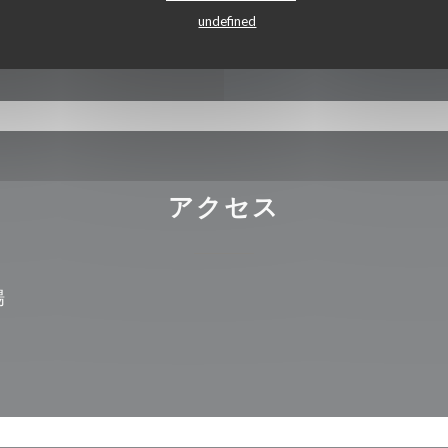
undefined
トブルー, アメックス
アクセス
場