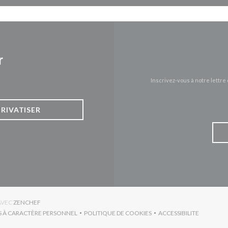
r
Inscrivez-vous à notre lettr
PRIVATISER
((OUVRE UNE NOUVELLE FENÊTRE))
AVEC
ZENCHEF
S À CARACTÈRE PERSONNEL
POLITIQUE DE COOKIES
ACCESSIBILITE
RE UNE NOUVELLE FENÊTRE))
((OUVRE UNE NOUVELLE FENÊTRE))
((OUVRE UNE NO