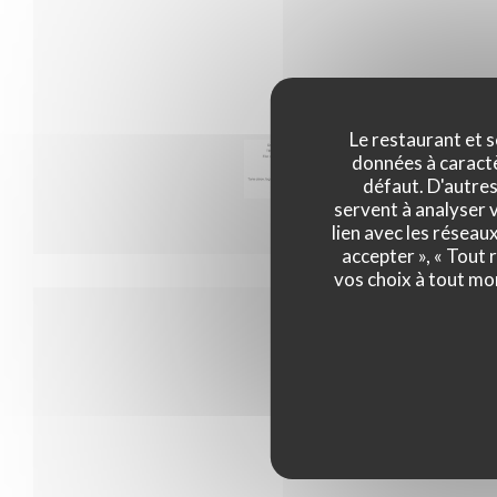
Le restaurant et s
données à caractèr
Menu 35
défaut. D'autres
servent à analyser v
lien avec les réseau
accepter », « Tout
vos choix à tout mo