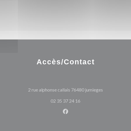
Accès/Contact
((ouvre une no
2 rue alphonse callais 76480 jumieges
02 35 37 24 16
Facebook ((ouvre une nouvel