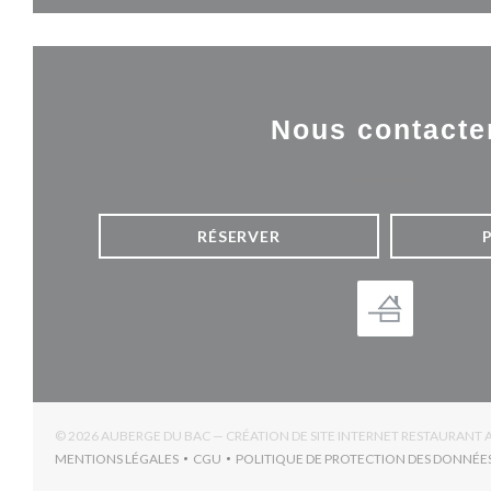
Nous contacte
RÉSERVER
© 2026 AUBERGE DU BAC — CRÉATION DE SITE INTERNET RESTAURANT 
MENTIONS LÉGALES
CGU
POLITIQUE DE PROTECTION DES DONNÉE
((OUVRE UNE NOUVELLE FENÊTRE))
((OUVRE UNE NOUVELLE FENÊTRE))
((OUV