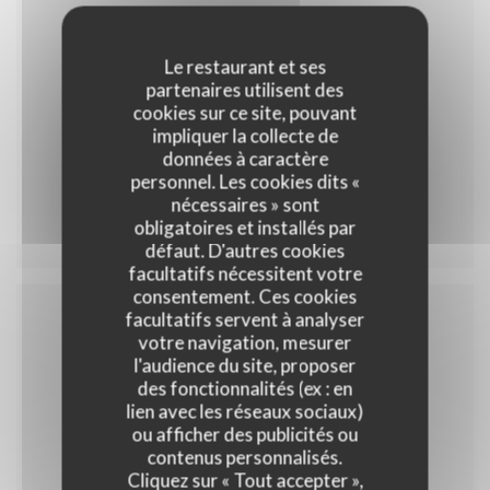
Le restaurant et ses
35,00 EUR
partenaires utilisent des
cookies sur ce site, pouvant
impliquer la collecte de
données à caractère
personnel. Les cookies dits «
Menu 35
nécessaires » sont
obligatoires et installés par
défaut. D'autres cookies
facultatifs nécessitent votre
consentement. Ces cookies
facultatifs servent à analyser
votre navigation, mesurer
Menu enfant
l'audience du site, proposer
des fonctionnalités (ex : en
lien avec les réseaux sociaux)
ou afficher des publicités ou
contenus personnalisés.
10,00 EUR
Cliquez sur « Tout accepter »,