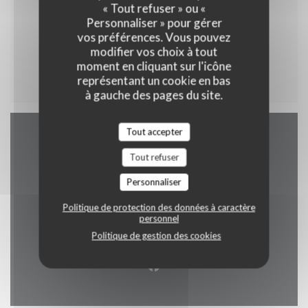
« Tout refuser » ou «
Personnaliser » pour gérer
vos préférences. Vous pouvez
modifier vos choix à tout
Menu enfant
moment en cliquant sur l'icône
représentant un cookie en bas
à gauche des pages du site.
Tout accepter
Accès/Contact
Tout refuser
Personnaliser
Politique de protection des données à caractère
((ouvre une no
2 rue alphonse callais 76480 jumieges
personnel
Politique de gestion des cookies
02 35 37 24 16
Facebook ((ouvre une nouvel