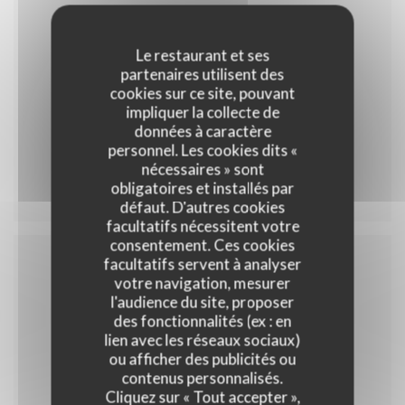
Le restaurant et ses
35,00 EUR
partenaires utilisent des
cookies sur ce site, pouvant
impliquer la collecte de
données à caractère
personnel. Les cookies dits «
Menu 35
nécessaires » sont
obligatoires et installés par
défaut. D'autres cookies
facultatifs nécessitent votre
consentement. Ces cookies
facultatifs servent à analyser
votre navigation, mesurer
Menu enfant
l'audience du site, proposer
des fonctionnalités (ex : en
lien avec les réseaux sociaux)
ou afficher des publicités ou
contenus personnalisés.
10,00 EUR
Cliquez sur « Tout accepter »,