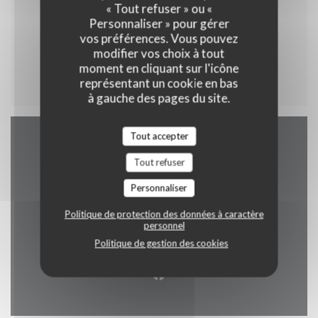
« Tout refuser » ou «
Personnaliser » pour gérer
vos préférences. Vous pouvez
modifier vos choix à tout
Menu enfant
moment en cliquant sur l'icône
représentant un cookie en bas
à gauche des pages du site.
Tout accepter
Accès/Contact
Tout refuser
Personnaliser
Politique de protection des données à caractère
((ouvre une no
2 rue alphonse callais 76480 jumieges
personnel
Politique de gestion des cookies
02 35 37 24 16
Facebook ((ouvre une nouvel