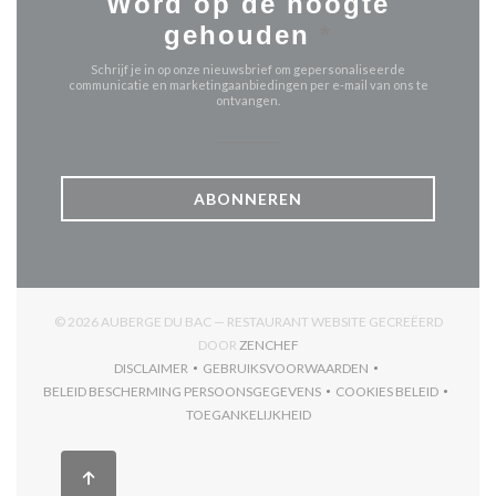
Word op de hoogte
gehouden
*
Schrijf je in op onze nieuwsbrief om gepersonaliseerde
communicatie en marketingaanbiedingen per e-mail van ons te
ontvangen.
ABONNEREN
© 2026 AUBERGE DU BAC — RESTAURANT WEBSITE GECREËERD
((OPENT IN EEN NIEUW VENSTER
DOOR
ZENCHEF
DISCLAIMER
GEBRUIKSVOORWAARDEN
((OPENT IN EEN NIEUW VENSTER))
((OPENT IN EEN NIEUW VENSTER)
BELEID BESCHERMING PERSOONSGEGEVENS
COOKIES BELEID
((OPENT IN EEN NIEUW VENSTER))
((OPENT IN EEN
TOEGANKELIJKHEID
((OPENT IN EEN NIEUW VENSTER))