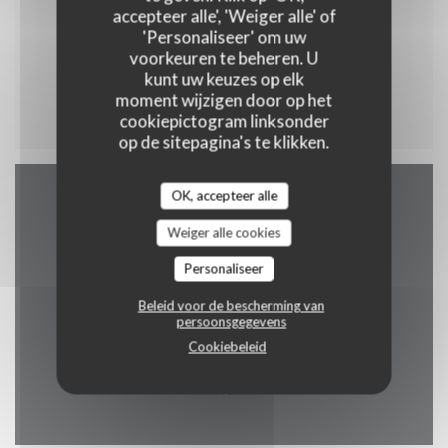
accepteer alle', 'Weiger alle' of
'Personaliseer' om uw
voorkeuren te beheren. U
kunt uw keuzes op elk
Menu enfant
moment wijzigen door op het
cookiepictogram linksonder
op de sitepagina's te klikken.
OK, accepteer alle
Plattegrond en Contact
Weiger alle cookies
Personaliseer
Beleid voor de bescherming van
((opent in een
2 rue alphonse callais 76480 jumieges
persoonsgegevens
Cookiebeleid
02 35 37 24 16
Facebook ((opent in een nie