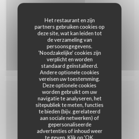
Het restaurant en zijn
35,00 EUR
partners gebruiken cookies op
deze site, wat kan leiden tot
de verzameling van
persoonsgegevens.
'Noodzakelijke' cookies zijn
Menu 35
verplicht en worden
standaard geïnstalleerd.
Andere optionele cookies
vereisen uw toestemming.
Deze optionele cookies
worden gebruikt om uw
navigatie te analyseren, het
Menu enfant
sitepubliek te meten, functies
te bieden (bijv. gerelateerd
aan sociale netwerken) of
gepersonaliseerde
10,00 EUR
advertenties of inhoud weer
te geven. Klik op 'OK,