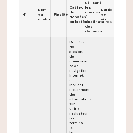
utilisant
Catégories
les
Nom
Durée
de
cookies
N°
du
Finalité
de
données
/
cookie
vie
collectées
destinataires
des
données
Données
de
session,
de
connexion
et de
navigation
Internet,
en ce
incluant
notamment
des
informations
sur
votre
navigateur
ou
terminal
et
leur