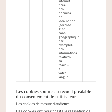
internet
tiers,
des
données
de
localisation
(adresse
IP et
zone
géographique
par
exemple),
des
informations
relatives
au
réseau,
à
votre
langue.
Les cookies soumis au recueil préalable
du consentement de l'utilisateur
Les cookies de mesure d'audience
Ces cookies ont pour finalité la réalisation de