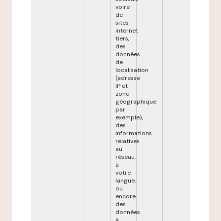
voire
de
sites
internet
tiers,
des
données
de
localisation
(adresse
IP et
zone
géographique
par
exemple),
des
informations
relatives
au
réseau,
à
votre
langue,
ou
encore
des
données
à