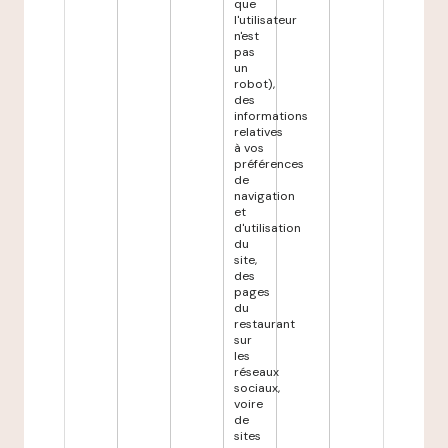
que
l'utilisateur
n'est
pas
un
robot),
des
informations
relatives
à vos
préférences
de
navigation
et
d'utilisation
du
site,
des
pages
du
restaurant
sur
les
réseaux
sociaux,
voire
de
sites