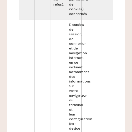
refus).
de
cookies)
concernés
Données
de
session,
de
connexion
et de
navigation
Internet,
en ce
incluant
notamment
des
informations
sur
votre
navigateur
ou
terminal
et
leur
configuration
(ex :
device