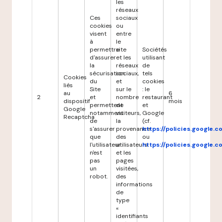
les
réseaux
Ces
sociaux
cookies
ou
visent
entre
à
le
permettre
site
Sociétés
d'assurer
et les
utilisant
la
réseaux
de
sécurisation
sociaux,
tels
Cookies
du
et
cookies
liés
Site
sur le
: le
au
6
2
et
nombre
restaurant
dispositif
mois
permettent
de
et
Google
notamment
visiteurs,
Google
Recaptcha
de
la
(cf.
s'assurer
provenance
https://policies.google.
que
des
ou
l'utilisateur
utilisateurs
https://policies.google.
n'est
et les
pas
pages
un
visitées,
robot.
des
informations
de
type
«
identifiants