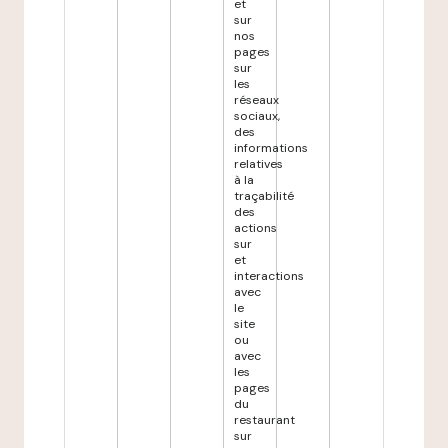
et
sur
nos
pages
sur
les
réseaux
sociaux,
des
informations
relatives
à la
traçabilité
des
actions
sur
et
interactions
avec
le
site
ou
avec
les
pages
du
restaurant
sur