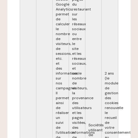
Google
du
Analytics,
restaurant
permet
sur
de
les
calculer
réseaux
le
sociaux
nombre
ou
de
entre
visiteurs,
le
de
site
sessions,
et les
etc.
réseaux
et
sociaux,
des
et
informations
sur le
2 ans
sur
nombre
(le
nos
de
module
campagnes.
visiteurs,
de
Il
la
gestion
permet
provenance
des
ainsi
des
cookies
de
utilisateurs
renouvelle
réaliser
et les
le
un
pages
recueil
suivi
visitées,
de
Sociétés
de
des
votre
utilisant
l'utilisation
informations
consentement
de
de
de
au