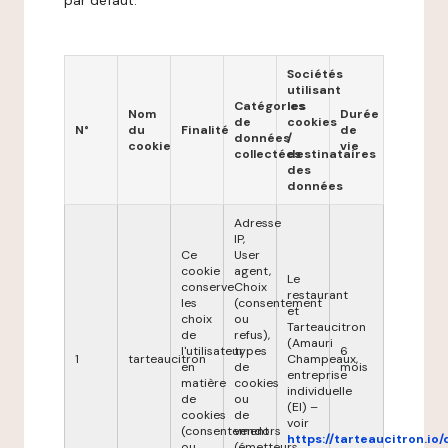
par défaut.
Sociétés
utilisant
Catégories
les
Nom
Durée
de
cookies
N°
du
Finalité
de
données
/
cookie
vie
collectées
destinataires
des
données
Adresse
IP,
Ce
User
cookie
agent,
Le
conserve
Choix
restaurant
les
(consentement
et
choix
ou
Tarteaucitron
de
refus),
(Amauri
l'utilisateur
types
6
1
tarteaucitron
Champeaux,
en
de
mois
entreprise
matière
cookies
individuelle
de
ou
(EI) –
cookies
de
voir
(consentement
vendors
https://tarteaucitron.io/
ou
(émetteurs