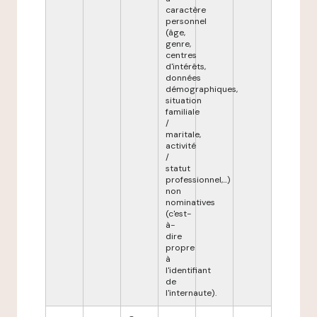
caractère
personnel
(âge,
genre,
centres
d'intérêts,
données
démographiques,
situation
familiale
/
maritale,
activité
/
statut
professionnel,...)
non
nominatives
(c'est-
à-
dire
propre
à
l'identifiant
de
l'internaute).