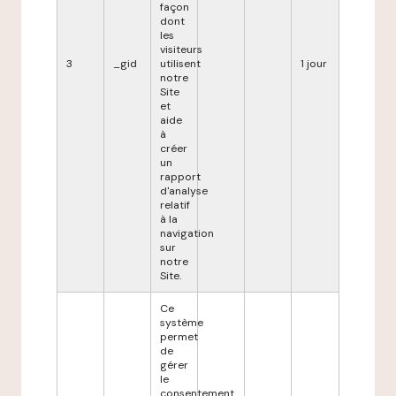
façon
dont
les
visiteurs
3
_gid
utilisent
1 jour
notre
Site
et
aide
à
créer
un
rapport
d'analyse
relatif
à la
navigation
sur
notre
Site.
Ce
système
permet
de
gérer
le
consentement