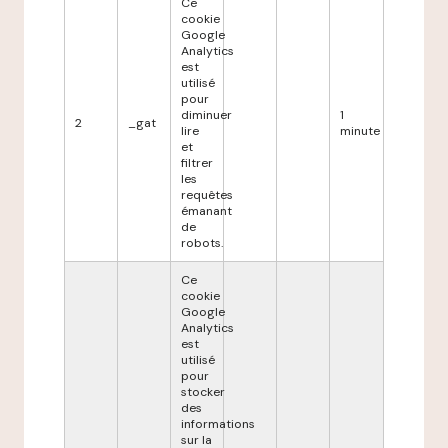
Ce
cookie
Google
Analytics
est
utilisé
pour
diminuer
1
2
_gat
lire
minute
et
filtrer
les
requêtes
émanant
de
robots.
Ce
cookie
Google
Analytics
est
utilisé
pour
stocker
des
informations
sur la