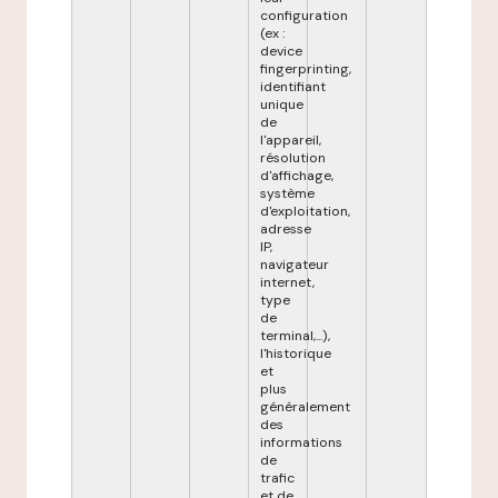
configuration
(ex :
device
fingerprinting,
identifiant
unique
de
l'appareil,
résolution
d'affichage,
système
d'exploitation,
adresse
IP,
navigateur
internet,
type
de
terminal,...),
l'historique
et
plus
généralement
des
informations
de
trafic
et de