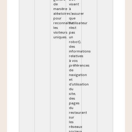
de
visant
manière
à
aléatoire
s'assurer
pour
que
reconnaître
l'utilisateur
les
n'est
visiteurs
pas
uniques.
un
robot),
des
informations
relatives
à vos
préférences
de
navigation
et
d'utilisation
du
site,
des
pages
du
restaurant
sur
les
réseaux
sociaux,