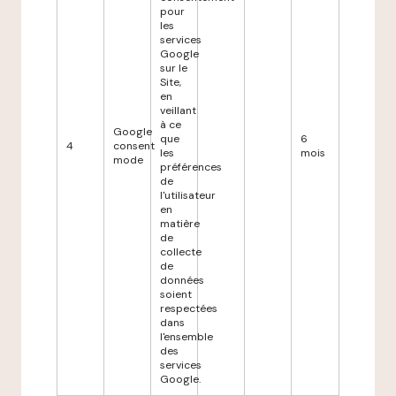
pour
les
services
Google
sur le
Site,
en
veillant
à ce
Google
que
6
4
consent
les
mois
mode
préférences
de
l'utilisateur
en
matière
de
collecte
de
données
soient
respectées
dans
l'ensemble
des
services
Google.