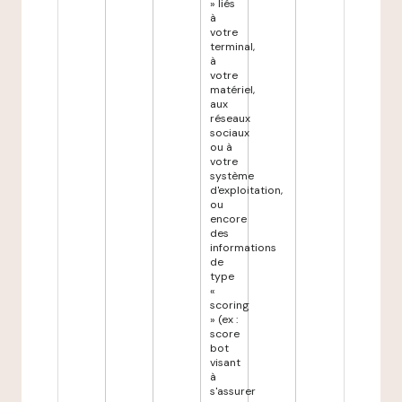
» liés
à
votre
terminal,
à
votre
matériel,
aux
réseaux
sociaux
ou à
votre
système
d'exploitation,
ou
encore
des
informations
de
type
«
scoring
» (ex :
score
bot
visant
à
s'assurer