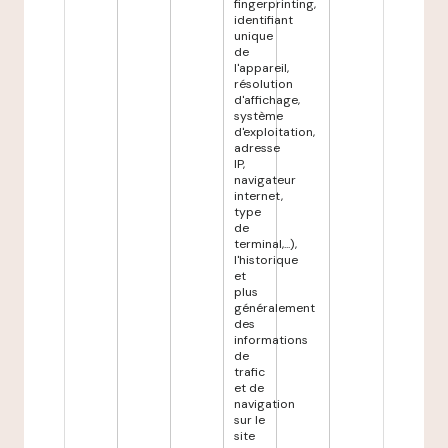
fingerprinting,
identifiant
unique
de
l'appareil,
résolution
d'affichage,
système
d'exploitation,
adresse
IP,
navigateur
internet,
type
de
terminal,...),
l'historique
et
plus
généralement
des
informations
de
trafic
et de
navigation
sur le
site