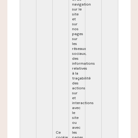
navigation
sur le
site
et
sur
nos
pages
sur
les
réseaux
sociaux,
des
informations
relatives
à la
traçabilité
des
actions
sur
et
interactions
avec
le
site
ou
avec
Ce
les
cookie
pages