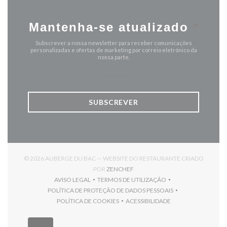
Mantenha-se atualizado
*
Subscrever a nossa newsletter para receber comunicações
personalizadas e ofertas de marketing por correio eletrónico da
nossa parte.
SUBSCREVER
© 2026 AUBERGE DU BAC — WEBSITE DO RESTAURANTE CRIADO
((ABRE NUMA NOVA JANELA))
POR
ZENCHEF
AVISO LEGAL
TERMOS DE UTILIZAÇÃO
((ABRE NUMA NOVA JANELA))
((ABRE NUMA NOVA JANELA))
POLÍTICA DE PROTEÇÃO DE DADOS PESSOAIS
((ABRE NUMA NOVA JANELA))
POLÍTICA DE COOKIES
ACESSIBILIDADE
((ABRE NUMA NOVA JANELA))
((ABRE NUMA NOVA JANELA