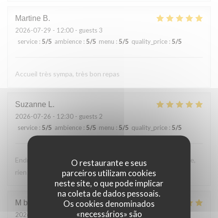
Martine
B
2026-07-29
- 12:00 - guests 3
service
:
5
/5
ambience
:
5
/5
menu
:
5
/5
quality_price
:
5
/5
Accueil très sympa, très bon repas
Suzanne
L
2026-07-26
- 12:30 - guests 2
service
:
5
/5
ambience
:
5
/5
menu
:
5
/5
quality_price
:
5
/5
Endroit tres accueillant, service efficace, personnel aimable,
O restaurante e seus
parceiros utilizam cookies
rien a reprocher sur les plats.
neste site, o que pode implicar
na coleta de dados pessoais.
Os cookies denominados
M bouchon
F
«necessários» são
2026-07-24
- 19:30 - guests 2