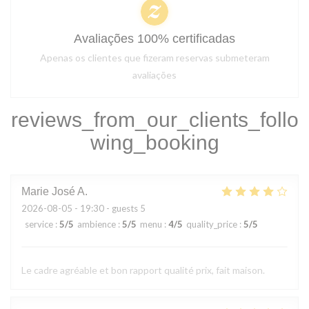
Avaliações 100% certificadas
Apenas os clientes que fizeram reservas submeteram
avaliações
reviews_from_our_clients_follo
wing_booking
Marie José
A
2026-08-05
- 19:30 - guests 5
service
:
5
/5
ambience
:
5
/5
menu
:
4
/5
quality_price
:
5
/5
Le cadre agréable et bon rapport qualité prix, fait maison.