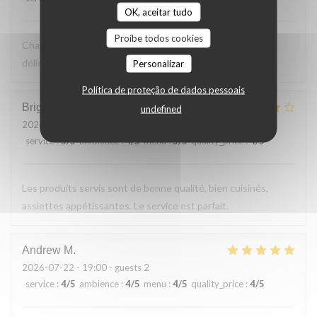
OK, aceitar tudo
Proíbe todos cookies
Charmante terrasse vue sur le bac. Cuisine simple et
délicieuse. Excellent rapport qualité prix
Personalizar
Política de proteção de dados pessoais
Brigitte
F
undefined
2026-07-23
- 12:30 - guests 2
service
:
5
/5
ambience
:
4
/5
menu
:
5
/5
quality_price
:
4
/5
Les produits servis sont de bonne qualité, bien cuisinés,
assiettes appétissantes. Le service est parfait.
Andrew
M
2026-07-22
- 19:00 - guests 2
service
:
4
/5
ambience
:
4
/5
menu
:
4
/5
quality_price
:
4
/5