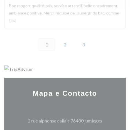
Bon rapport qualité-prix, service attentif, belle encadrement,
ambience positive. Merci, l’équipe de l’aunergr du bac, comme
tjrs!
1
2
3
Mapa e Contacto
((abre numa no
2 rue alphonse callais 76480 jumieges