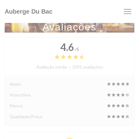
Painel de Gerenciamento de Cookies
Auberge Du Bac
Avaliações
4.6
/5
Avaliação média —
2091 avaliações
Apoio
Atmosfera
Menus
Qualidade/Preço