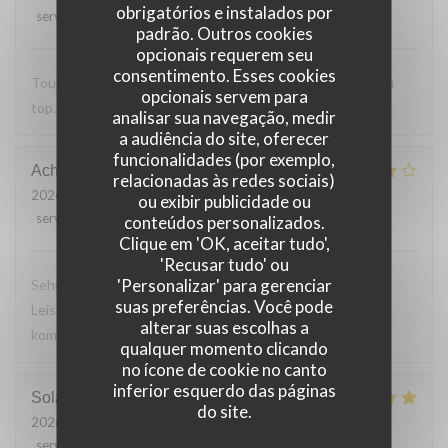
obrigatórios e instalados por
service
:
5
/5
ambience
:
5
/5
menu
:
5
/5
quality_price
:
5
/5
padrão. Outros cookies
opcionais requerem seu
consentimento. Esses cookies
Toujours Aussi bon avec les produits locaux, l'accueil et au
opcionais servem para
top. Lo
analisar sua navegação, medir
a audiência do site, oferecer
funcionalidades (por exemplo,
Achim
G
relacionadas às redes sociais)
2026-07-24
- 19:30 - guests 2
ou exibir publicidade ou
service
:
4
/5
ambience
:
4
/5
menu
:
4
/5
quality_price
:
5
/5
conteúdos personalizados.
Clique em 'OK, aceitar tudo',
'Recusar tudo' ou
'Personalizar' para gerenciar
Sehr leckeres 3 Gang Menü mit guten Preis
suas preferências. Você pode
Leistungsverhältnis. Nettes freundliches Personal Wir
alterar suas escolhas a
kommen gerne wieder
qualquer momento clicando
no ícone de cookie no canto
inferior esquerdo das páginas
Solange
T
do site.
2026-07-24
- 13:30 - guests 2
service
:
5
/5
ambience
:
5
/5
menu
:
5
/5
quality_price
:
5
/5