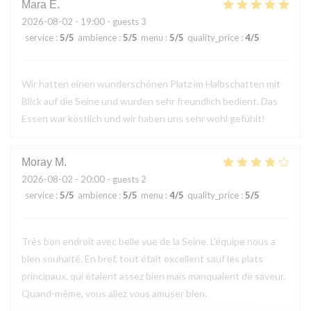
Mara
E
2026-08-02
- 19:00 - guests 3
service
:
5
/5
ambience
:
5
/5
menu
:
5
/5
quality_price
:
4
/5
Wir hatten einen wunderschönen Platz im Halbschatten mit
Blick auf die Seine und wurden sehr freundlich bedient. Das
Essen war köstlich und wir haben uns sehr wohl gefühlt!
Moray
M
2026-08-02
- 20:00 - guests 2
service
:
5
/5
ambience
:
5
/5
menu
:
4
/5
quality_price
:
5
/5
Très bon endroit avec belle vue de la Seine. L'équipe nous a
bien souhaité. En bref, tout était excellent sauf les plats
principaux, qui étaient assez bien mais manquaient de saveur.
Quand-même, vous allez vous amuser bien.