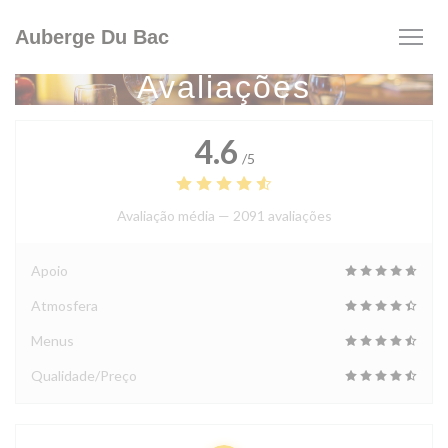
Painel de Gerenciamento de Cookies
Auberge Du Bac
Avaliações
4.6
/5
Avaliação média —
2091 avaliações
Apoio
Atmosfera
Menus
Qualidade/Preço