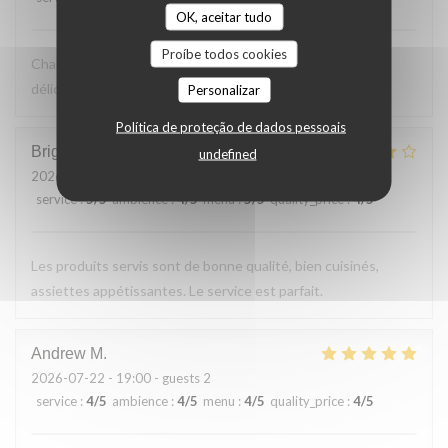
OK, aceitar tudo
Proíbe todos cookies
Charmante terrasse vue sur le bac. Cuisine simple et
délicieuse. Excellent rapport qualité prix
Personalizar
Política de proteção de dados pessoais
Brigitte
F
undefined
2026-07-23
- 12:30 - guests 2
service
:
5
/5
ambience
:
4
/5
menu
:
5
/5
quality_price
:
4
/5
Les produits servis sont de bonne qualité, bien cuisinés,
assiettes appétissantes. Le service est parfait.
Andrew
M
2026-07-22
- 19:00 - guests 2
service
:
4
/5
ambience
:
4
/5
menu
:
4
/5
quality_price
:
4
/5