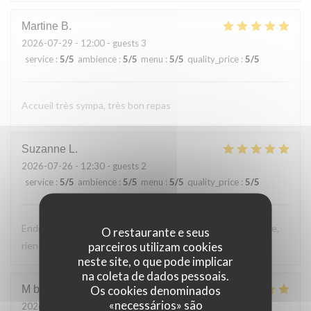
Martine
B
2026-07-29
- 12:00 - guests 3
service
:
5
/5
ambience
:
5
/5
menu
:
5
/5
quality_price
:
5
/5
Accueil très sympa, très bon repas
Suzanne
L
2026-07-26
- 12:30 - guests 2
service
:
5
/5
ambience
:
5
/5
menu
:
5
/5
quality_price
:
5
/5
Endroit tres accueillant, service efficace, personnel aimable,
O restaurante e seus
parceiros utilizam cookies
rien a reprocher sur les plats.
neste site, o que pode implicar
na coleta de dados pessoais.
Os cookies denominados
M bouchon
F
«necessários» são
2026-07-24
- 19:30 - guests 2