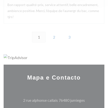
Bon rapport qualité-prix, service attentif, belle encadrement,
ambience positive. Merci, l’équipe de l’aunergr du bac, comme
tjrs!
1
2
3
Mapa e Contacto
((abre numa no
2 rue alphonse callais 76480 jumieges