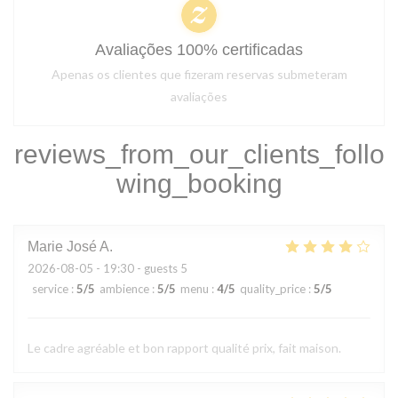
Avaliações 100% certificadas
Apenas os clientes que fizeram reservas submeteram
avaliações
reviews_from_our_clients_follo
wing_booking
Marie José
A
2026-08-05
- 19:30 - guests 5
service
:
5
/5
ambience
:
5
/5
menu
:
4
/5
quality_price
:
5
/5
Le cadre agréable et bon rapport qualité prix, fait maison.