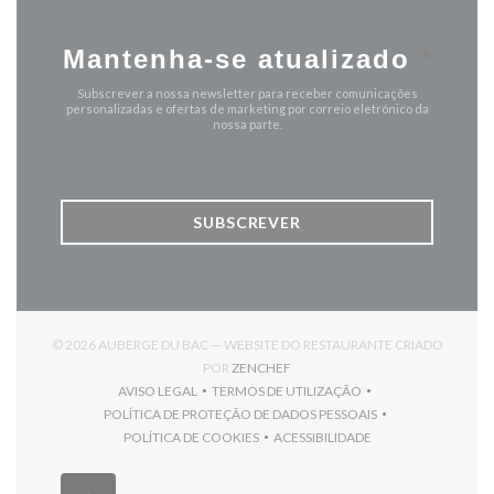
Mantenha-se atualizado
*
Subscrever a nossa newsletter para receber comunicações
personalizadas e ofertas de marketing por correio eletrónico da
nossa parte.
SUBSCREVER
© 2026 AUBERGE DU BAC — WEBSITE DO RESTAURANTE CRIADO
((ABRE NUMA NOVA JANELA))
POR
ZENCHEF
AVISO LEGAL
TERMOS DE UTILIZAÇÃO
((ABRE NUMA NOVA JANELA))
((ABRE NUMA NOVA JANELA))
POLÍTICA DE PROTEÇÃO DE DADOS PESSOAIS
((ABRE NUMA NOVA JANELA))
POLÍTICA DE COOKIES
ACESSIBILIDADE
((ABRE NUMA NOVA JANELA))
((ABRE NUMA NOVA JANELA