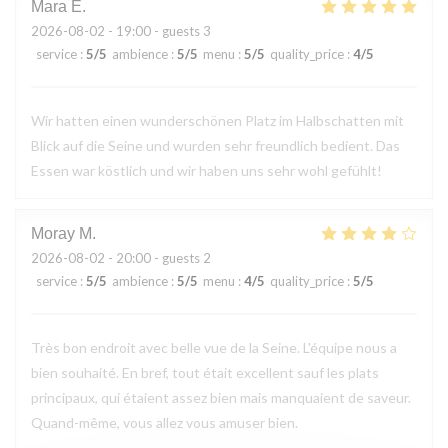
Mara
E
2026-08-02
- 19:00 - guests 3
service
:
5
/5
ambience
:
5
/5
menu
:
5
/5
quality_price
:
4
/5
Wir hatten einen wunderschönen Platz im Halbschatten mit
Blick auf die Seine und wurden sehr freundlich bedient. Das
Essen war köstlich und wir haben uns sehr wohl gefühlt!
Moray
M
2026-08-02
- 20:00 - guests 2
service
:
5
/5
ambience
:
5
/5
menu
:
4
/5
quality_price
:
5
/5
Très bon endroit avec belle vue de la Seine. L'équipe nous a
bien souhaité. En bref, tout était excellent sauf les plats
principaux, qui étaient assez bien mais manquaient de saveur.
Quand-même, vous allez vous amuser bien.