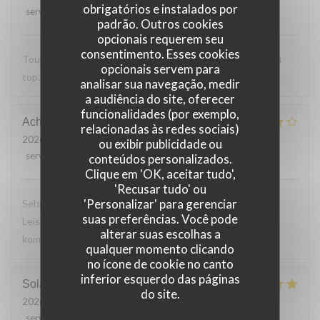
obrigatórios e instalados por
service
:
5
/5
ambience
:
5
/5
menu
:
5
/5
quality_price
:
5
/5
padrão. Outros cookies
opcionais requerem seu
consentimento. Esses cookies
Toujours Aussi bon avec les produits locaux, l'accueil et au
opcionais servem para
top. Lo
analisar sua navegação, medir
a audiência do site, oferecer
funcionalidades (por exemplo,
Achim
G
relacionadas às redes sociais)
2026-07-24
- 19:30 - guests 2
ou exibir publicidade ou
service
:
4
/5
ambience
:
4
/5
menu
:
4
/5
quality_price
:
5
/5
conteúdos personalizados.
Clique em 'OK, aceitar tudo',
'Recusar tudo' ou
'Personalizar' para gerenciar
Sehr leckeres 3 Gang Menü mit guten Preis
suas preferências. Você pode
Leistungsverhältnis. Nettes freundliches Personal Wir
alterar suas escolhas a
kommen gerne wieder
qualquer momento clicando
no ícone de cookie no canto
inferior esquerdo das páginas
Solange
T
do site.
2026-07-24
- 13:30 - guests 2
service
:
5
/5
ambience
:
5
/5
menu
:
5
/5
quality_price
:
5
/5