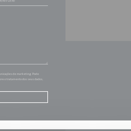
municações de marketing. Pode
bre o tratamento dos seus dados,