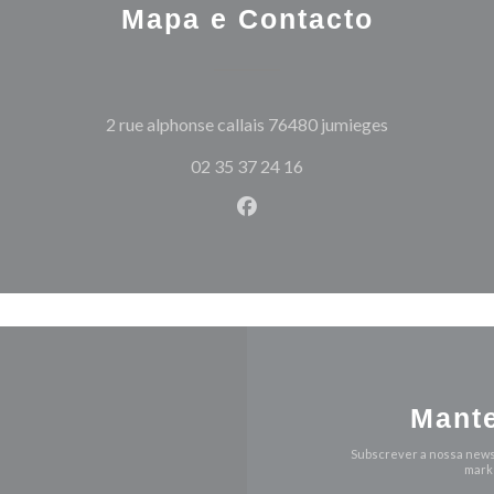
Mapa e Contacto
((abre numa no
2 rue alphonse callais 76480 jumieges
02 35 37 24 16
Facebook ((abre numa nova j
Mante
Subscrever a nossa news
marke