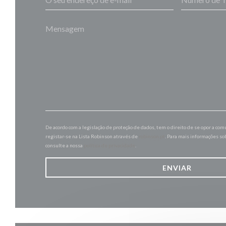
De acordo com a legislação de proteção de dados, tem o direito de se opor a co
registar-se na Lista Robinson através de
robinson.pt
. Para mais informações so
consulte a nossa
política de privacidade
.