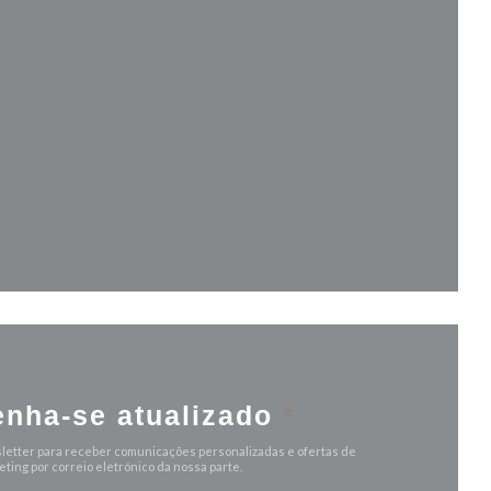
va janela))
anela))
nha-se atualizado
*
letter para receber comunicações personalizadas e ofertas de
ting por correio eletrónico da nossa parte.