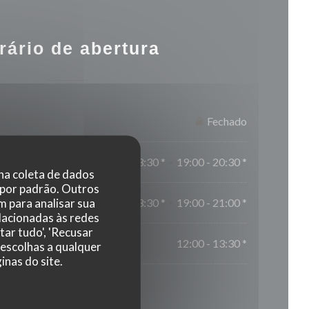
rário de abertura
Fechado
12:00 - 13:30 *
19:00 - 20:30 *
•
 na coleta de dados
 por padrão. Outros
 para analisar sua
12:00 - 13:30 *
19:00 - 21:00 *
•
elacionadas às redes
tar tudo', 'Recusar
12:00 - 13:30 *
 escolhas a qualquer
nas do site.
* Reservas apenas