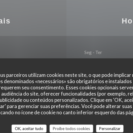
ais
Ho
Seg
-
Ter
Qua
-
Sex
us parceiros utilizam cookies neste site, o que pode implicar
es denominados «necessários» são obrigatórios e instalados
Mastercard, Dinheiro,
 requerem seu consentimento. Esses cookies opcionais servem
Sábado
merican Express
audiência do site, oferecer funcionalidades (por exemplo, r
 publicidade ou conteúdos personalizados. Clique em 'OK, acei
Domingo
zar' para gerenciar suas preferências. Você pode alterar suas
cando no ícone de cookie no canto inferior esquerdo das pági
OK, aceitar tudo
Proíbe todos cookies
Personalizar