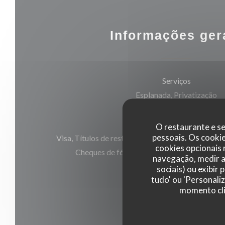
Informações ger
Serviços
Esplanada, Privatização
Métodos de pagamento
O restaurante e se
pessoais. Os cooki
Visa, Títulos de restaurante, Maestro, Eurocard/
cookies opcionais
Cheques de férias, Cheques, Cartão Azul, A
navegação, medir a 
sociais) ou exibir
tudo' ou 'Personali
momento cli