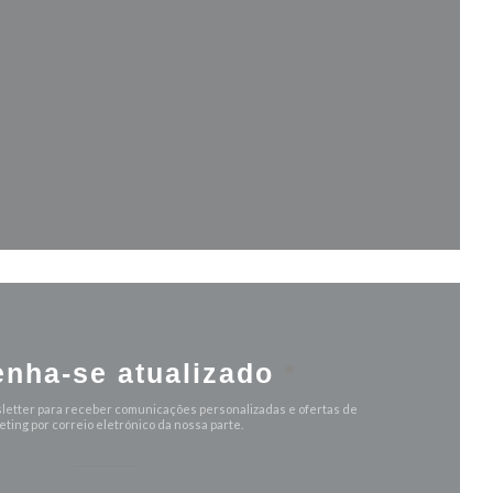
va janela))
anela))
nha-se atualizado
*
letter para receber comunicações personalizadas e ofertas de
ting por correio eletrónico da nossa parte.