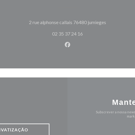
((abre numa no
2 rue alphonse callais 76480 jumieges
02 35 37 24 16
Facebook ((abre numa nova j
Mante
Subscrever a nossa news
marke
IVATIZAÇÃO