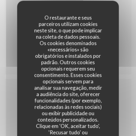
O restaurante e seus
35,00 EUR
parceiros utilizam cookies
neste site, o que pode implicar
na coleta de dados pessoais.
Os cookies denominados
«necessários» são
Menu 35
obrigatórios e instalados por
padrão. Outros cookies
opcionais requerem seu
consentimento. Esses cookies
opcionais servem para
analisar sua navegação, medir
a audiência do site, oferecer
Menu enfant
funcionalidades (por exemplo,
relacionadas às redes sociais)
ou exibir publicidade ou
conteúdos personalizados.
Clique em 'OK, aceitar tudo',
10,00 EUR
'Recusar tudo' ou