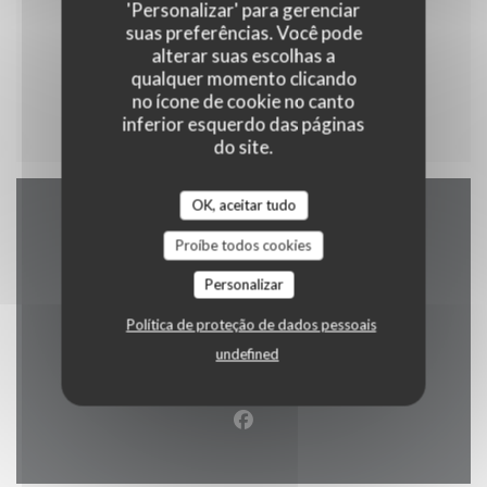
'Personalizar' para gerenciar
suas preferências. Você pode
alterar suas escolhas a
qualquer momento clicando
Menu enfant
no ícone de cookie no canto
inferior esquerdo das páginas
do site.
OK, aceitar tudo
Mapa e Contacto
Proíbe todos cookies
Personalizar
Política de proteção de dados pessoais
((abre numa no
2 rue alphonse callais 76480 jumieges
undefined
02 35 37 24 16
Facebook ((abre numa nova j