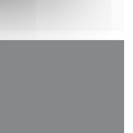
va janela))
anela))