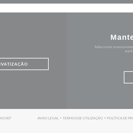
Mante
Subscrever a nossa news
marke
IVATIZAÇÃO
((ABRE NUMA NOVA JANELA))
ENCHEF
AVISO LEGAL
TERMOS DE UTILIZAÇÃO
POLÍTICA DE P
((ABRE NUMA NOVA JANELA))
((ABRE NUMA NOVA JANELA)