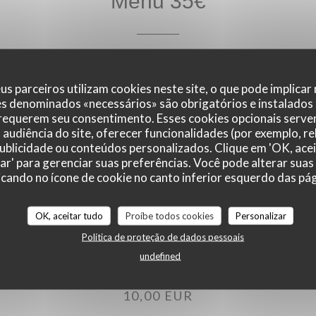
Menu 35€
35,00 EUR
us parceiros utilizam cookies neste site, o que pode implicar
es denominados «necessários» são obrigatórios e instalados
 requerem seu consentimento. Esses cookies opcionais servem
audiência do site, oferecer funcionalidades (por exemplo, r
 publicidade ou conteúdos personalizados. Clique em 'OK, acei
zar' para gerenciar suas preferências. Você pode alterar suas
cando no ícone de cookie no canto inferior esquerdo das pági
OK, aceitar tudo
Proíbe todos cookies
Personalizar
Menu enfant
Política de proteção de dados pessoais
undefined
10,00 EUR