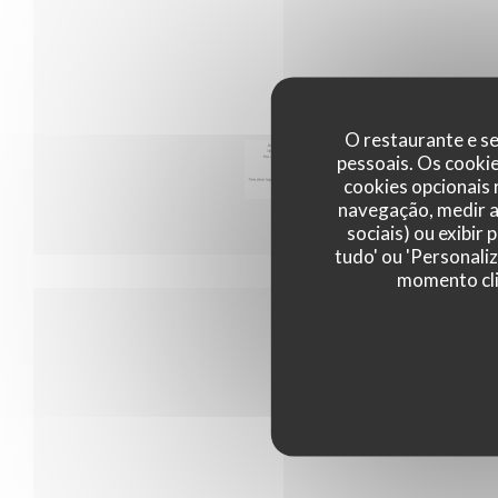
O restaurante e se
pessoais. Os cooki
Menu 35
cookies opcionais
navegação, medir a 
sociais) ou exibir
tudo' ou 'Personali
momento cli