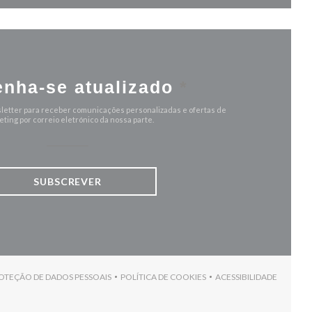
nha-se atualizado
*
letter para receber comunicações personalizadas e ofertas de
ting por correio eletrónico da nossa parte.
SUBSCREVER
ROTEÇÃO DE DADOS PESSOAIS
POLÍTICA DE COOKIES
ACESSIBILIDADE
)
((ABRE NUMA NOVA JANELA))
((ABRE NUMA NOVA JANELA))
((ABRE NUMA NO