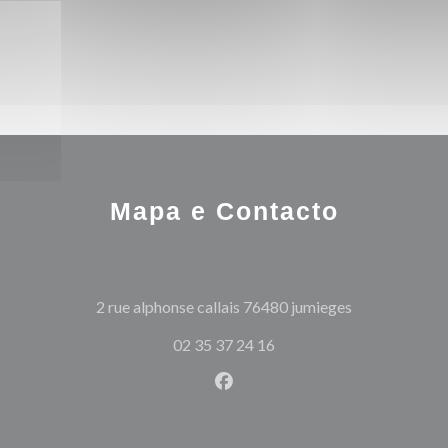
Mapa e Contacto
((abre numa no
2 rue alphonse callais 76480 jumieges
02 35 37 24 16
Facebook ((abre numa nova j