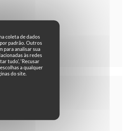
 na coleta de dados
 por padrão. Outros
 para analisar sua
elacionadas às redes
tar tudo', 'Recusar
 escolhas a qualquer
nas do site.