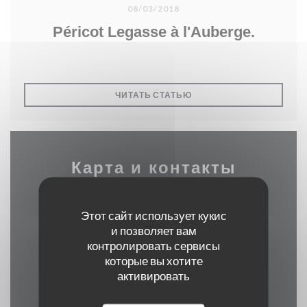
08/03/2018
Péricot Legasse à l'Auberge.
((ОТКРЫВАЕТСЯ В НОВО
ЧИТАТЬ СТАТЬЮ
Карта и контакты
Этот сайт использует кукис
и позволяет вам
((открываетс
2 rue alphonse callais 76480 jumieges
контролировать сервисы
02 35 37 24 16
которые вы хотите
активировать
Facebook ((открывается в н