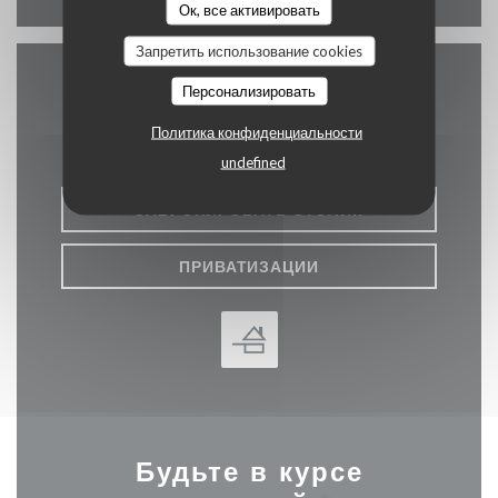
Ок, все активировать
Запретить использование cookies
Персонализировать
Связь с нами
Политика конфиденциальности
undefined
ЗАБРОНИРОВАТЬ СТОЛИК
ПРИВАТИЗАЦИИ
Будьте в курсе