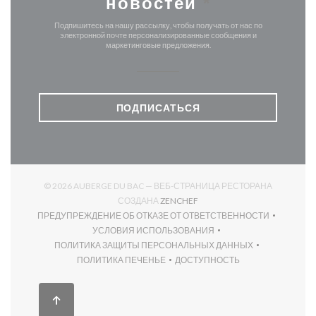
новостей
*
Подпишитесь на нашу рассылку, чтобы получать от нас по
электронной почте персонализированные сообщения и
маркетинговые предложения.
ПОДПИСАТЬСЯ
© 2026 AUBERGE DU BAC — ВЕБ-СТРАНИЦА РЕСТОРАНА
((ОТКРЫВАЕТСЯ В НОВОМ О
СОЗДАНА
ZENCHEF
ПРЕДУПРЕЖДЕНИЕ ОБ ОТКАЗЕ ОТ ОТВЕТСТВЕННОСТИ
((ОТКРЫВАЕТСЯ В НОВОМ ОКНЕ))
УСЛОВИЯ ИСПОЛЬЗОВАНИЯ
((ОТКРЫВАЕТСЯ В НОВОМ ОКНЕ))
ПОЛИТИКА ЗАЩИТЫ ПЕРСОНАЛЬНЫХ ДАННЫХ
((ОТКРЫВАЕТСЯ В НОВОМ ОКНЕ))
ПОЛИТИКА ПЕЧЕНЬЕ
ДОСТУПНОСТЬ
((ОТКРЫВАЕТСЯ В НОВОМ ОКНЕ))
((ОТКРЫВАЕТСЯ В НОВОМ