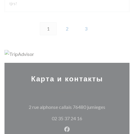
tjrs!
1
2
3
Карта и контакты
((открываетс
2 rue alphonse callais 76480 jumieges
02 35 37 24 16
Facebook ((открывается в н