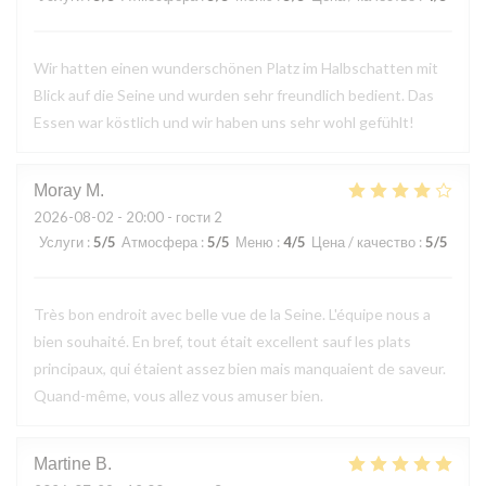
Wir hatten einen wunderschönen Platz im Halbschatten mit
Blick auf die Seine und wurden sehr freundlich bedient. Das
Essen war köstlich und wir haben uns sehr wohl gefühlt!
Moray
M
2026-08-02
- 20:00 - гости 2
Услуги
:
5
/5
Атмосфера
:
5
/5
Меню
:
4
/5
Цена / качество
:
5
/5
Très bon endroit avec belle vue de la Seine. L'équipe nous a
bien souhaité. En bref, tout était excellent sauf les plats
principaux, qui étaient assez bien mais manquaient de saveur.
Quand-même, vous allez vous amuser bien.
Martine
B