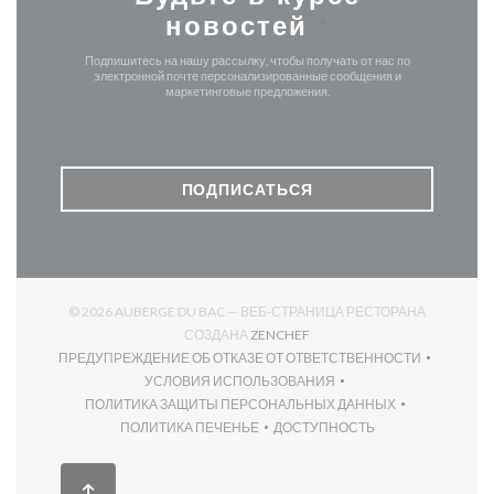
новостей
*
Подпишитесь на нашу рассылку, чтобы получать от нас по
электронной почте персонализированные сообщения и
маркетинговые предложения.
ПОДПИСАТЬСЯ
© 2026 AUBERGE DU BAC — ВЕБ-СТРАНИЦА РЕСТОРАНА
((ОТКРЫВАЕТСЯ В НОВОМ О
СОЗДАНА
ZENCHEF
ПРЕДУПРЕЖДЕНИЕ ОБ ОТКАЗЕ ОТ ОТВЕТСТВЕННОСТИ
((ОТКРЫВАЕТСЯ В НОВОМ ОКНЕ))
УСЛОВИЯ ИСПОЛЬЗОВАНИЯ
((ОТКРЫВАЕТСЯ В НОВОМ ОКНЕ))
ПОЛИТИКА ЗАЩИТЫ ПЕРСОНАЛЬНЫХ ДАННЫХ
((ОТКРЫВАЕТСЯ В НОВОМ ОКНЕ))
ПОЛИТИКА ПЕЧЕНЬЕ
ДОСТУПНОСТЬ
((ОТКРЫВАЕТСЯ В НОВОМ ОКНЕ))
((ОТКРЫВАЕТСЯ В НОВОМ