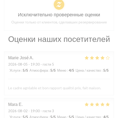
Исключительно проверенные оценки
Оценки только от клиентов, сделавших резервирование
Оценки наших посетителей
Marie José
A
2026-08-05
- 19:30 - гости 5
Услуги
:
5
/5
Атмосфера
:
5
/5
Меню
:
4
/5
Цена / качество
:
5
/5
Le cadre agréable et bon rapport qualité prix, fait maison.
Mara
E
2026-08-02
- 19:00 - гости 3
Услуги
:
5
/5
Атмосфера
:
5
/5
Меню
:
5
/5
Цена / качество
:
4
/5