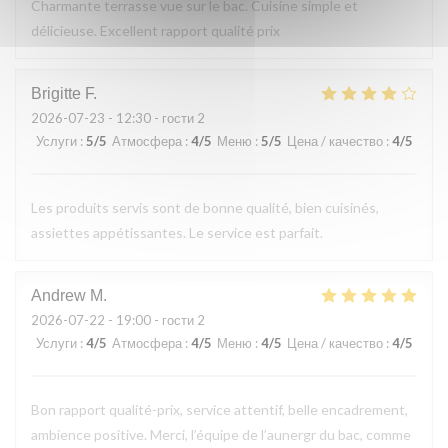
Charmante terrasse vue sur le bac. Cuisine simple et
délicieuse. Excellent rapport qualité prix
Brigitte
F
2026-07-23
- 12:30 - гости 2
Услуги
:
5
/5
Атмосфера
:
4
/5
Меню
:
5
/5
Цена / качество
:
4
/5
Les produits servis sont de bonne qualité, bien cuisinés,
assiettes appétissantes. Le service est parfait.
Andrew
M
2026-07-22
- 19:00 - гости 2
Услуги
:
4
/5
Атмосфера
:
4
/5
Меню
:
4
/5
Цена / качество
:
4
/5
Bon rapport qualité-prix, service attentif, belle encadrement,
ambience positive. Merci, l’équipe de l’aunergr du bac, comme