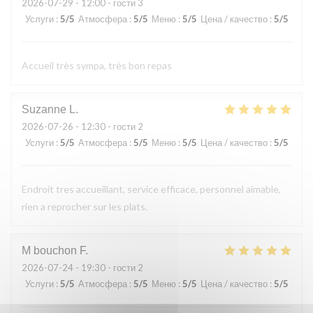
2026-07-29
- 12:00 - гости 3
Услуги
:
5
/5
Атмосфера
:
5
/5
Меню
:
5
/5
Цена / качество
:
5
/5
Accueil très sympa, très bon repas
Suzanne
L
2026-07-26
- 12:30 - гости 2
Услуги
:
5
/5
Атмосфера
:
5
/5
Меню
:
5
/5
Цена / качество
:
5
/5
Endroit tres accueillant, service efficace, personnel aimable,
rien a reprocher sur les plats.
M bouchon
F
2026-07-24
- 19:30 - гости 2
Услуги
:
5
/5
Атмосфера
:
5
/5
Меню
:
5
/5
Цена / качество
:
5
/5