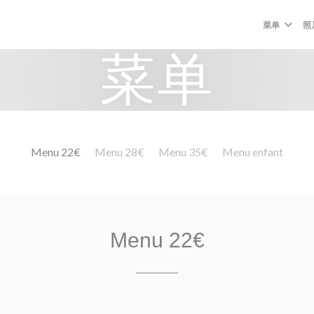
菜单
照
菜单
Menu 22€
Menu 28€
Menu 35€
Menu enfant
Menu 22€