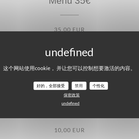
Menu 35€
35,00 EUR
这个网站使用cookie， 并让您可以控制想要激活的内容。
好的，全部接受
禁用
个性化
保密政策
Menu enfant
undefined
10,00 EUR