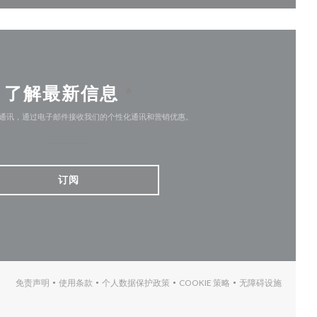
了解最新信息
*
通讯，通过电子邮件接收我们的个性化通讯和营销优惠。
订阅
免责声明
使用条款
个人数据保护政策
COOKIE 策略
无障碍设施
((在新窗口中打开))
((在新窗口中打开))
((在新窗口中打开))
((在新窗口中打开))
((在新窗口中打