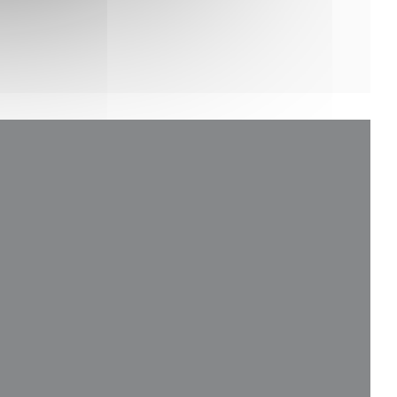
开))
)