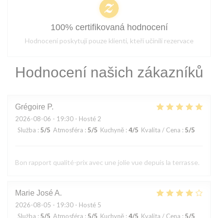
100% certifikovaná hodnocení
Hodnocení poskytují pouze klienti, kteří učinili rezervace
Hodnocení našich zákazníků
Grégoire
P
2026-08-06
- 19:30 - Hosté 2
Služba
:
5
/5
Atmosféra
:
5
/5
Kuchyně
:
4
/5
Kvalita / Cena
:
5
/5
Bon rapport qualité-prix avec une jolie vue depuis la terrasse.
Marie José
A
2026-08-05
- 19:30 - Hosté 5
Služba
:
5
/5
Atmosféra
:
5
/5
Kuchyně
:
4
/5
Kvalita / Cena
:
5
/5