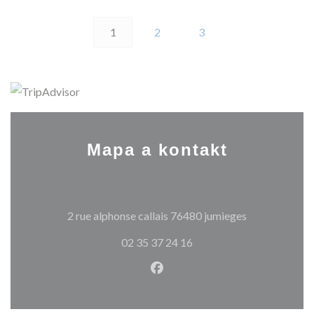
1
2
3
Mapa a kontakt
((otevře se v 
2 rue alphonse callais 76480 jumieges
02 35 37 24 16
Facebook ((otevře se v nové