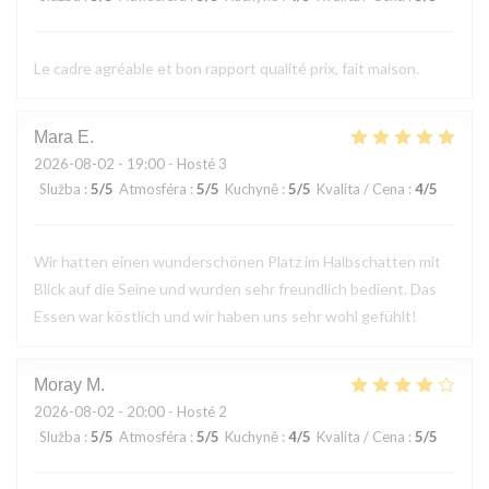
Le cadre agréable et bon rapport qualité prix, fait maison.
Mara
E
2026-08-02
- 19:00 - Hosté 3
Služba
:
5
/5
Atmosféra
:
5
/5
Kuchyně
:
5
/5
Kvalita / Cena
:
4
/5
Wir hatten einen wunderschönen Platz im Halbschatten mit
Blick auf die Seine und wurden sehr freundlich bedient. Das
Essen war köstlich und wir haben uns sehr wohl gefühlt!
Moray
M
2026-08-02
- 20:00 - Hosté 2
Služba
:
5
/5
Atmosféra
:
5
/5
Kuchyně
:
4
/5
Kvalita / Cena
:
5
/5