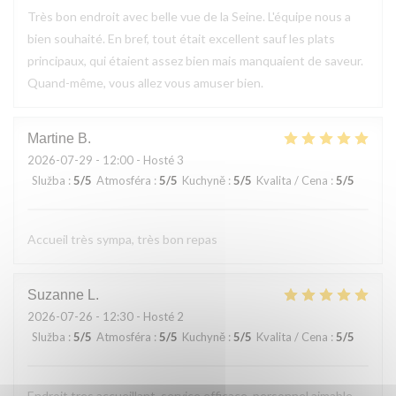
Très bon endroit avec belle vue de la Seine. L'équipe nous a
bien souhaité. En bref, tout était excellent sauf les plats
principaux, qui étaient assez bien mais manquaient de saveur.
Quand-même, vous allez vous amuser bien.
Martine
B
2026-07-29
- 12:00 - Hosté 3
Služba
:
5
/5
Atmosféra
:
5
/5
Kuchyně
:
5
/5
Kvalita / Cena
:
5
/5
Accueil très sympa, très bon repas
Suzanne
L
2026-07-26
- 12:30 - Hosté 2
Služba
:
5
/5
Atmosféra
:
5
/5
Kuchyně
:
5
/5
Kvalita / Cena
:
5
/5
Endroit tres accueillant, service efficace, personnel aimable,