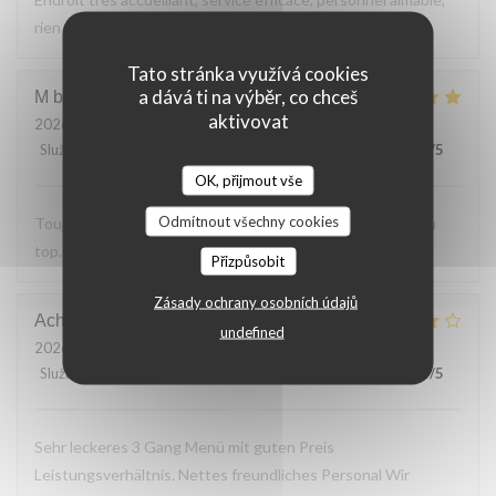
rien a reprocher sur les plats.
Tato stránka využívá cookies
a dává ti na výběr, co chceš
M bouchon
F
aktivovat
2026-07-24
- 19:30 - Hosté 2
Služba
:
5
/5
Atmosféra
:
5
/5
Kuchyně
:
5
/5
Kvalita / Cena
:
5
/5
OK, přijmout vše
Odmítnout všechny cookies
Toujours Aussi bon avec les produits locaux, l'accueil et au
top. Lo
Přizpůsobit
Zásady ochrany osobních údajů
Achim
G
undefined
2026-07-24
- 19:30 - Hosté 2
Služba
:
4
/5
Atmosféra
:
4
/5
Kuchyně
:
4
/5
Kvalita / Cena
:
5
/5
Sehr leckeres 3 Gang Menü mit guten Preis
Leistungsverhältnis. Nettes freundliches Personal Wir