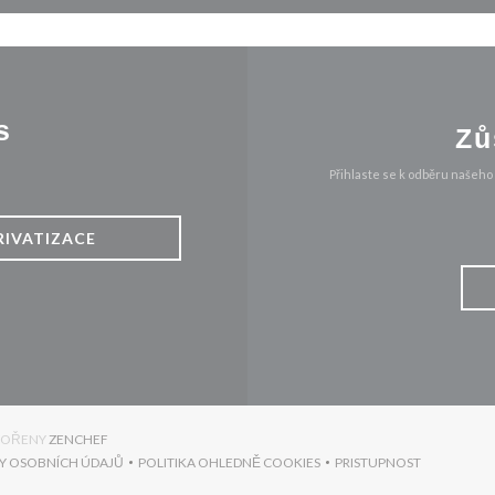
s
Zů
Přihlaste se k odběru našeho
RIVATIZACE
((OTEVŘE SE V NOVÉM OKNĚ))
TVOŘENY
ZENCHEF
Y OSOBNÍCH ÚDAJŮ
POLITIKA OHLEDNĚ COOKIES
PRISTUPNOST
))
((OTEVŘE SE V NOVÉM OKNĚ))
((OTEVŘE SE V NOVÉM OKNĚ))
((OTEVŘE SE V NO