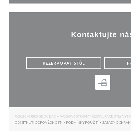
Kontaktujte ná
REZERVOVAT STŮL
P
© 2026 AUBERGE DU BAC — WEBOVÉ STRÁNKY RESTAURACE BYLY VY
ODMÍTNUTÍ ODPOVĚDNOSTI
PODMÍNKY POUŽITÍ
ZÁSADY OCHRAN
((OTEVŘE SE V NOVÉM OKNĚ))
((OTEVŘE SE V NOVÉM OKNĚ