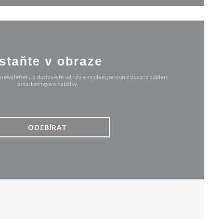
staňte v obraze
*
 newsletteru a dostávejte od nás e-mailem personalizovaná sdělení
a marketingové nabídky.
ODEBÍRAT
VÉM OKNĚ))