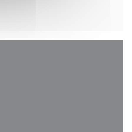
novém okně))
m okně))