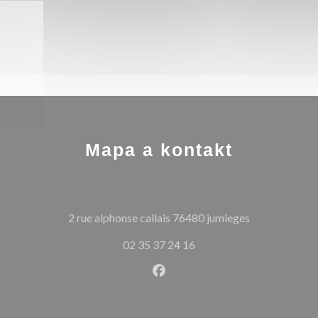
Mapa a kontakt
((otevře se v 
2 rue alphonse callais 76480 jumieges
02 35 37 24 16
Facebook ((otevře se v nové