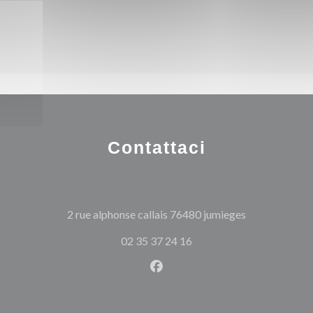
Contattaci
((apre una nuo
2 rue alphonse callais 76480 jumieges
02 35 37 24 16
Facebook ((apre una nuova fi