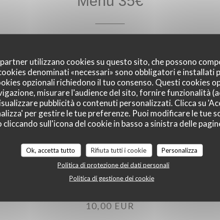
Menu 35€
35,00 EUR
oi partner utilizzano cookies su questo sito, che possono comp
I cookies denominati «necessari» sono obbligatori e installati
cookies opzionali richiedono il tuo consenso. Questi cookies o
vigazione, misurare l'audience del sito, fornire funzionalità (
sualizzare pubblicità o contenuti personalizzati. Clicca su 'Acc
alizza' per gestire le tue preferenze. Puoi modificare le tue sc
liccando sull'icona del cookie in basso a sinistra delle pagine
Ok, accetta tutto
Rifiuta tutti i cookie
Personalizza
Menu enfant
Politica di protezione dei dati personali
Politica di gestione dei cookie
10,00 EUR