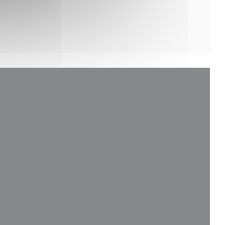
va finestra))
nestra))