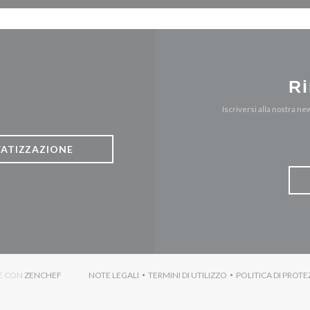
Ri
Iscriversi alla nostra n
VATIZZAZIONE
((APRE UNA NUOVA FINESTRA))
TE CON
ZENCHEF
NOTE LEGALI
TERMINI DI UTILIZZO
POLITICA DI PROTE
((APRE UNA NUOVA FINESTRA))
((APRE UNA NUOVA FINESTRA)