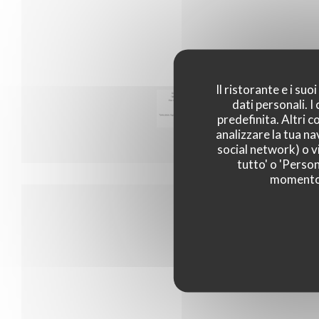
Il ristorante e i su
dati personali. 
Menu 35
predefinita. Altri 
analizzare la tua na
social network) o vi
tutto' o 'Person
momento c