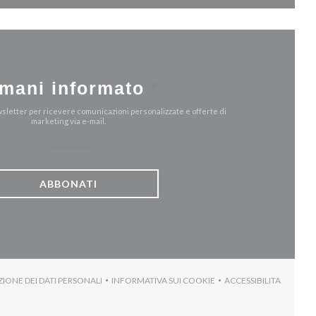
mani informato
*
ewsletter per ricevere comunicazioni personalizzate e offerte di
marketing via e-mail.
ABBONATI
ZIONE DEI DATI PERSONALI
INFORMATIVA SUI COOKIE
ACCESSIBILITA
)
((APRE UNA NUOVA FINESTRA))
((APRE UNA NUOVA FINESTRA))
((APRE UNA NUO