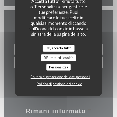
'Accetta tutto', 'Rifiuta tutto'
o 'Personalizza' per gestire le
tue preferenze. Puoi
modificare le tue scelte in
qualsiasi momento cliccando
Contattaci
sull'icona del cookie in basso a
sinistra delle pagine del sito.
Ok, accetta tutto
PRENOTA
Rifiuta tutti i cookie
PRIVATIZZAZIONE
Personalizza
Politica di protezione dei dati personali
Politica di gestione dei cookie
Rimani informato
*