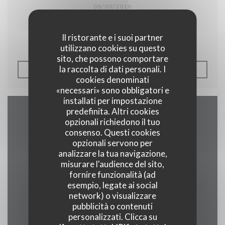
08/03/2018
Péricot Legasse à l'Auberge.
Il ristorante e i suoi partner
utilizzano cookies su questo
sito, che possono comportare
la raccolta di dati personali. I
((APRE UNA NUOVA FINE
LEGGI L'ARTICOLO
cookies denominati
«necessari» sono obbligatori e
installati per impostazione
predefinita. Altri cookies
Contattaci
opzionali richiedono il tuo
consenso. Questi cookies
opzionali servono per
analizzare la tua navigazione,
misurare l'audience del sito,
((apre una nuo
2 rue alphonse callais 76480 jumieges
fornire funzionalità (ad
esempio, legate ai social
02 35 37 24 16
network) o visualizzare
pubblicità o contenuti
Facebook ((apre una nuova fi
personalizzati. Clicca su