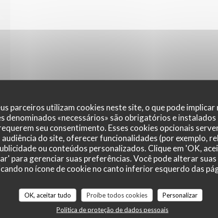
VA JANELA))
us parceiros utilizam cookies neste site, o que pode implicar
es denominados «necessários» são obrigatórios e instalados
 requerem seu consentimento. Esses cookies opcionais servem
audiência do site, oferecer funcionalidades (por exemplo, r
 publicidade ou conteúdos personalizados. Clique em 'OK, acei
zar' para gerenciar suas preferências. Você pode alterar suas
cando no ícone de cookie no canto inferior esquerdo das pági
Mapa e Contacto
OK, aceitar tudo
Proíbe todos cookies
Personalizar
Política de proteção de dados pessoais