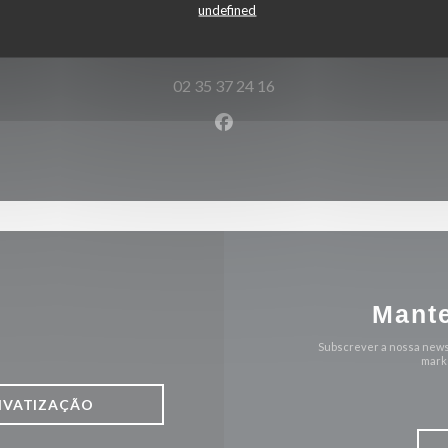
undefined
((abre numa no
2 rue alphonse callais 76480 jumieges
02 35 37 24 16
Facebook ((abre numa nova j
Mante
Subscrever a nossa news
marke
IVATIZAÇÃO