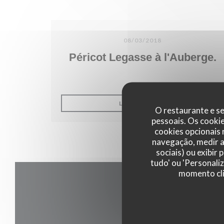
08/03/2018
Péricot Legasse à l'Auberge.
((ABRE NUMA NO
LER O ARTIGO
O restaurante e se
pessoais. Os cooki
cookies opcionais
navegação, medir a 
sociais) ou exibir
tudo' ou 'Personali
momento cli