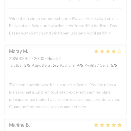
Wir hatten einen wunderschönen Platz im Halbschatten mit
Blick auf die Seine und wurden sehr freundlich bedient. Das
Essen war köstlich und wir haben uns sehr wohl gefühlt!
Moray
M
2026-08-02
- 20:00 - Hosté 2
Služba
:
5
/5
Atmosféra
:
5
/5
Kuchyně
:
4
/5
Kvalita / Cena
:
5
/5
Très bon endroit avec belle vue de la Seine. L'équipe nous a
bien souhaité. En bref, tout était excellent sauf les plats
principaux, qui étaient assez bien mais manquaient de saveur.
Quand-même, vous allez vous amuser bien.
Martine
B