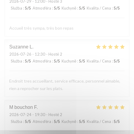
2026-07-29
- 12:00 - Hosté 3
Služba
:
5
/5
Atmosféra
:
5
/5
Kuchyně
:
5
/5
Kvalita / Cena
:
5
/5
Accueil très sympa, très bon repas
Suzanne
L
2026-07-26
- 12:30 - Hosté 2
Služba
:
5
/5
Atmosféra
:
5
/5
Kuchyně
:
5
/5
Kvalita / Cena
:
5
/5
Endroit tres accueillant, service efficace, personnel aimable,
rien a reprocher sur les plats.
M bouchon
F
2026-07-24
- 19:30 - Hosté 2
Služba
:
5
/5
Atmosféra
:
5
/5
Kuchyně
:
5
/5
Kvalita / Cena
:
5
/5