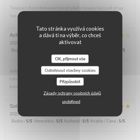
Toujours Aussi bon avec les produits locaux, l'accueil et au
top. Lo
Tato stránka využívá cookies
a dává ti na výběr, co chceš
Achim
G
aktivovat
2026-07-24
- 19:30 - Hosté 2
Služba
:
4
/5
Atmosféra
:
4
/5
Kuchyně
:
4
/5
Kvalita / Cena
:
5
/5
OK, přijmout vše
Odmítnout všechny cookies
Sehr leckeres 3 Gang Menü mit guten Preis
Leistungsverhältnis. Nettes freundliches Personal Wir
Přizpůsobit
kommen gerne wieder
Zásady ochrany osobních údajů
undefined
Solange
T
2026-07-24
- 13:30 - Hosté 2
Služba
:
5
/5
Atmosféra
:
5
/5
Kuchyně
:
5
/5
Kvalita / Cena
:
5
/5