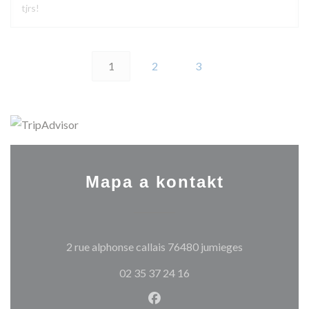
tjrs!
1
2
3
Mapa a kontakt
((otevře se v 
2 rue alphonse callais 76480 jumieges
02 35 37 24 16
Facebook ((otevře se v nové