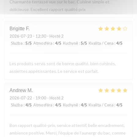
Charmante terrasse vue sur le bac. Cuisine simple et
délicieuse. Excellent rapport qualité prix
Brigitte
F
2026-07-23
- 12:30 - Hosté 2
Služba
:
5
/5
Atmosféra
:
4
/5
Kuchyně
:
5
/5
Kvalita / Cena
:
4
/5
Les produits servis sont de bonne qualité, bien cuisinés,
assiettes appétissantes. Le service est parfait.
Andrew
M
2026-07-22
- 19:00 - Hosté 2
Služba
:
4
/5
Atmosféra
:
4
/5
Kuchyně
:
4
/5
Kvalita / Cena
:
4
/5
Bon rapport qualité-prix, service attentif, belle encadrement,
ambience positive. Merci, l’équipe de l’aunergr du bac, comme