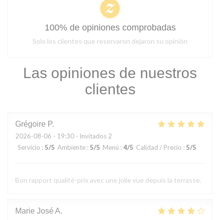
100% de opiniones comprobadas
Solo los clientes que reservaron dejaron su opinión
Las opiniones de nuestros
clientes
Grégoire
P
2026-08-06
- 19:30 - Invitados 2
Servicio
:
5
/5
Ambiente
:
5
/5
Menú
:
4
/5
Calidad / Precio
:
5
/5
Bon rapport qualité-prix avec une jolie vue depuis la terrasse.
Marie José
A