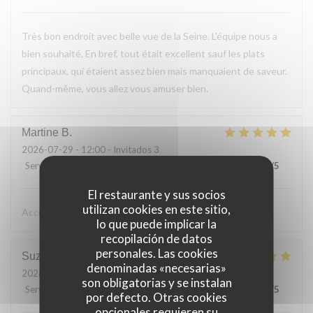
Très bon endroit avec belle vue de la Seine. L'équipe nous a
bien souhaité. En bref, tout était excellent sauf les plats
principaux, qui étaient assez bien mais manquaient de saveur.
Quand-même, vous allez vous amuser bien.
Martine
B
2026-07-29
- 12:00 - Invitados 3
Servicio
:
5
/5
Ambiente
:
5
/5
Menú
:
5
/5
Calidad / Precio
:
5
/5
El restaurante y sus socios
utilizan cookies en este sitio,
Accueil très sympa, très bon repas
lo que puede implicar la
recopilación de datos
personales. Las cookies
Suzanne
L
denominadas «necesarias»
2026-07-26
- 12:30 - Invitados 2
son obligatorias y se instalan
Servicio
:
5
/5
Ambiente
:
5
/5
Menú
:
5
/5
Calidad / Precio
:
5
/5
por defecto. Otras cookies
opcionales requieren su