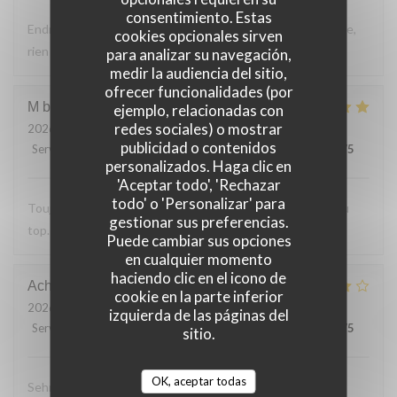
consentimiento. Estas
Endroit tres accueillant, service efficace, personnel aimable,
cookies opcionales sirven
rien a reprocher sur les plats.
para analizar su navegación,
medir la audiencia del sitio,
ofrecer funcionalidades (por
M bouchon
F
ejemplo, relacionadas con
redes sociales) o mostrar
2026-07-24
- 19:30 - Invitados 2
publicidad o contenidos
Servicio
:
5
/5
Ambiente
:
5
/5
Menú
:
5
/5
Calidad / Precio
:
5
/5
personalizados. Haga clic en
'Aceptar todo', 'Rechazar
todo' o 'Personalizar' para
Toujours Aussi bon avec les produits locaux, l'accueil et au
gestionar sus preferencias.
top. Lo
Puede cambiar sus opciones
en cualquier momento
haciendo clic en el icono de
Achim
G
cookie en la parte inferior
2026-07-24
- 19:30 - Invitados 2
izquierda de las páginas del
Servicio
:
4
/5
Ambiente
:
4
/5
Menú
:
4
/5
Calidad / Precio
:
5
/5
sitio.
OK, aceptar todas
Sehr leckeres 3 Gang Menü mit guten Preis