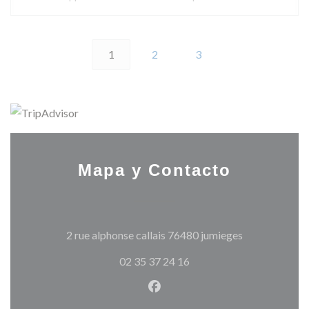
1
2
3
Mapa y Contacto
((abre en una 
2 rue alphonse callais 76480 jumieges
02 35 37 24 16
Facebook ((abre en una nuev