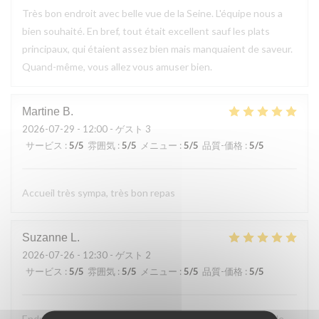
Très bon endroit avec belle vue de la Seine. L'équipe nous a
bien souhaité. En bref, tout était excellent sauf les plats
principaux, qui étaient assez bien mais manquaient de saveur.
Quand-même, vous allez vous amuser bien.
Martine
B
2026-07-29
- 12:00 - ゲスト 3
サービス
:
5
/5
雰囲気
:
5
/5
メニュー
:
5
/5
品質-価格
:
5
/5
Accueil très sympa, très bon repas
Suzanne
L
2026-07-26
- 12:30 - ゲスト 2
サービス
:
5
/5
雰囲気
:
5
/5
メニュー
:
5
/5
品質-価格
:
5
/5
Endroit tres accueillant, service efficace, personnel aimable,