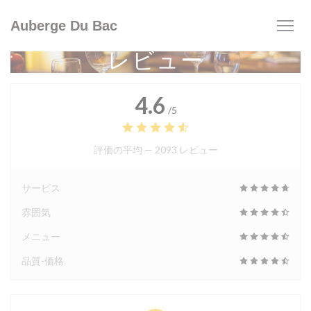
クッキー利用の管理について
Auberge Du Bac
レビュー
4.6
/5
評価の平均 —
2093 レビュー
サービス
雰囲気
メニュー
品質-価格