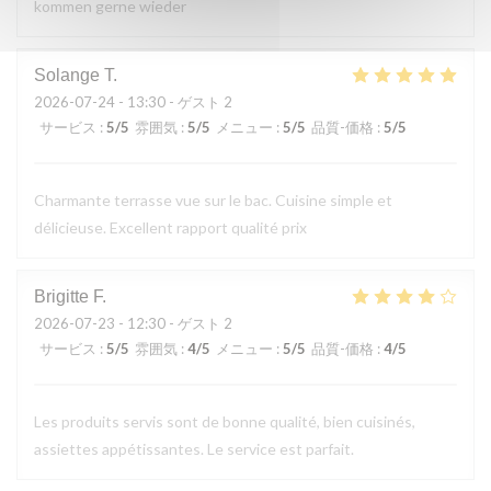
kommen gerne wieder
Solange
T
2026-07-24
- 13:30 - ゲスト 2
サービス
:
5
/5
雰囲気
:
5
/5
メニュー
:
5
/5
品質-価格
:
5
/5
Charmante terrasse vue sur le bac. Cuisine simple et
délicieuse. Excellent rapport qualité prix
Brigitte
F
2026-07-23
- 12:30 - ゲスト 2
サービス
:
5
/5
雰囲気
:
4
/5
メニュー
:
5
/5
品質-価格
:
4
/5
Les produits servis sont de bonne qualité, bien cuisinés,
assiettes appétissantes. Le service est parfait.