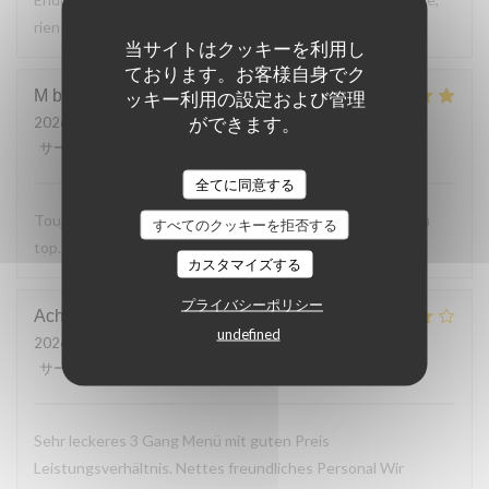
rien a reprocher sur les plats.
当サイトはクッキーを利用し
ております。お客様自身でク
M bouchon
F
ッキー利用の設定および管理
ができます。
2026-07-24
- 19:30 - ゲスト 2
サービス
:
5
/5
雰囲気
:
5
/5
メニュー
:
5
/5
品質-価格
:
5
/5
全てに同意する
Toujours Aussi bon avec les produits locaux, l'accueil et au
すべてのクッキーを拒否する
top. Lo
カスタマイズする
プライバシーポリシー
Achim
G
undefined
2026-07-24
- 19:30 - ゲスト 2
サービス
:
4
/5
雰囲気
:
4
/5
メニュー
:
4
/5
品質-価格
:
5
/5
Sehr leckeres 3 Gang Menü mit guten Preis
Leistungsverhältnis. Nettes freundliches Personal Wir