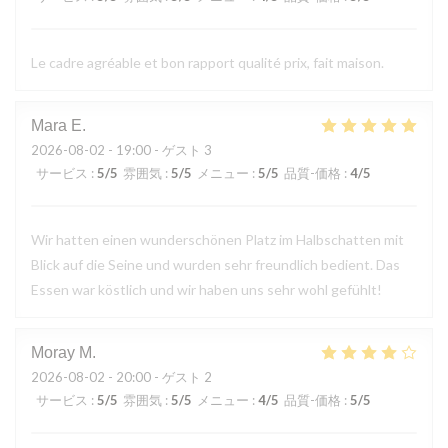
Le cadre agréable et bon rapport qualité prix, fait maison.
Mara
E
2026-08-02
- 19:00 - ゲスト 3
サービス
:
5
/5
雰囲気
:
5
/5
メニュー
:
5
/5
品質-価格
:
4
/5
Wir hatten einen wunderschönen Platz im Halbschatten mit
Blick auf die Seine und wurden sehr freundlich bedient. Das
Essen war köstlich und wir haben uns sehr wohl gefühlt!
Moray
M
2026-08-02
- 20:00 - ゲスト 2
サービス
:
5
/5
雰囲気
:
5
/5
メニュー
:
4
/5
品質-価格
:
5
/5