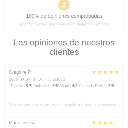
100% de opiniones comprobadas
Solo los clientes que reservaron dejaron su opinión
Las opiniones de nuestros
clientes
Grégoire
P
2026-08-06
- 19:30 - Invitados 2
Servicio
:
5
/5
Ambiente
:
5
/5
Menú
:
4
/5
Calidad / Precio
:
5
/5
Bon rapport qualité-prix avec une jolie vue depuis la terrasse.
Marie José
A