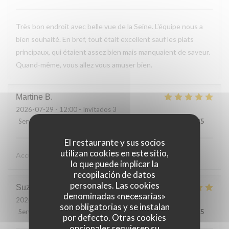
Très bon endroit avec belle vue de la Seine. L'équipe nous a
bien souhaité. En bref, tout était excellent sauf les plats
principaux, qui étaient assez bien mais manquaient de saveur.
Quand-même, vous allez vous amuser bien.
Martine
B
2026-07-29
- 12:00 - Invitados 3
Servicio
:
5
/5
Ambiente
:
5
/5
Menú
:
5
/5
Calidad / Precio
:
5
/5
El restaurante y sus socios
utilizan cookies en este sitio,
Accueil très sympa, très bon repas
lo que puede implicar la
recopilación de datos
personales. Las cookies
Suzanne
L
denominadas «necesarias»
2026-07-26
- 12:30 - Invitados 2
son obligatorias y se instalan
Servicio
:
5
/5
Ambiente
:
5
/5
Menú
:
5
/5
Calidad / Precio
:
5
/5
por defecto. Otras cookies
opcionales requieren su