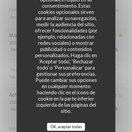
consentimiento. Estas
Endroit tres accueillant, service efficace, personnel aimable,
cookies opcionales sirven
rien a reprocher sur les plats.
para analizar su navegación,
medir la audiencia del sitio,
ofrecer funcionalidades (por
M bouchon
F
ejemplo, relacionadas con
redes sociales) o mostrar
2026-07-24
- 19:30 - Invitados 2
publicidad o contenidos
Servicio
:
5
/5
Ambiente
:
5
/5
Menú
:
5
/5
Calidad / Precio
:
5
/5
personalizados. Haga clic en
'Aceptar todo', 'Rechazar
todo' o 'Personalizar' para
Toujours Aussi bon avec les produits locaux, l'accueil et au
gestionar sus preferencias.
top. Lo
Puede cambiar sus opciones
en cualquier momento
haciendo clic en el icono de
Achim
G
cookie en la parte inferior
2026-07-24
- 19:30 - Invitados 2
izquierda de las páginas del
Servicio
:
4
/5
Ambiente
:
4
/5
Menú
:
4
/5
Calidad / Precio
:
5
/5
sitio.
OK, aceptar todas
Sehr leckeres 3 Gang Menü mit guten Preis