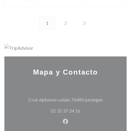
1
2
3
Mapa y Contacto
((abre en una 
2 rue alphonse callais 76480 jumieges
02 35 37 24 16
Facebook ((abre en una nuev