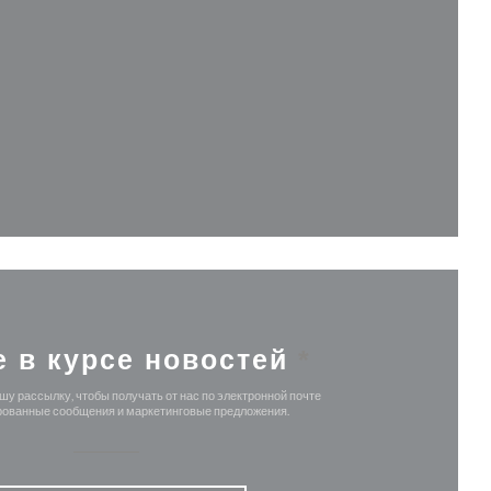
я в новом окне))
овом окне))
е в курсе новостей
*
у рассылку, чтобы получать от нас по электронной почте
ованные сообщения и маркетинговые предложения.