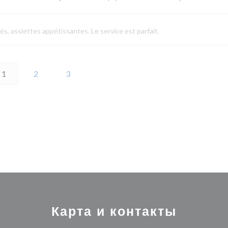
és, assiettes appétissantes. Le service est parfait.
1
2
3
Карта и контакты