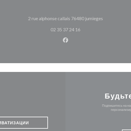
((открываетс
2 rue alphonse callais 76480 jumieges
02 35 37 24 16
Facebook ((открывается в н
Будьт
Подпишитесь на наш
персонализир
ИВАТИЗАЦИИ