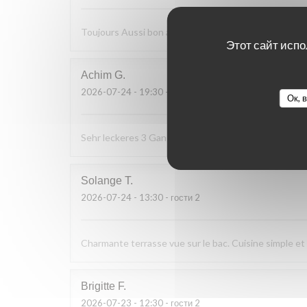
Toujours Aussi bon avec les produits locaux, l'accueil
Этот сайт испо
Achim
G
2026-07-24
- 19:30 - гости 2
Ок, 
Sehr leckeres 3 Gang Menü mit guten Preis Leistung
Solange
T
2026-07-24
- 13:30 - гости 2
Charmante terrasse vue sur le bac. Cuisine simple et d
Brigitte
F
2026-07-23
- 12:30 - гости 2