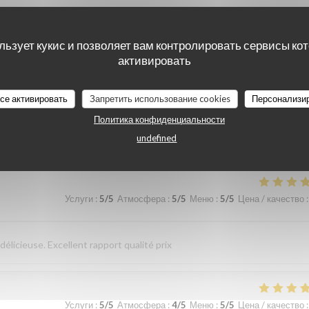
 et au top. Lo
льзует кукис и позволяет вам контролировать сервисы ко
активировать
Услуги
:
4
/5
Атмосфера
:
4
/5
Меню
:
4
/5
Цена / качество
:
все активировать
Запретить использование cookies
Персонализи
Политика конфиденциальности
undefined
sverhältnis. Nettes freundliches Personal Wir kommen gerne wieder
Услуги
:
5
/5
Атмосфера
:
5
/5
Меню
:
5
/5
Цена / качество
:
élicieuse. Excellent rapport qualité prix
Услуги
:
5
/5
Атмосфера
:
4
/5
Меню
:
5
/5
Цена / качество
: