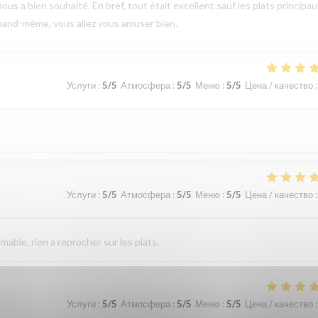
ous a bien souhaité. En bref, tout était excellent sauf les plats principau
uand-même, vous allez vous amuser bien.
Услуги
:
5
/5
Атмосфера
:
5
/5
Меню
:
5
/5
Цена / качество
:
Услуги
:
5
/5
Атмосфера
:
5
/5
Меню
:
5
/5
Цена / качество
:
imable, rien a reprocher sur les plats.
Услуги
:
5
/5
Атмосфера
:
5
/5
Меню
:
5
/5
Цена / качество
: