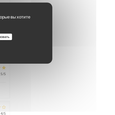
торые вы хотите
5
/5
ровать
5
/5
4
/5