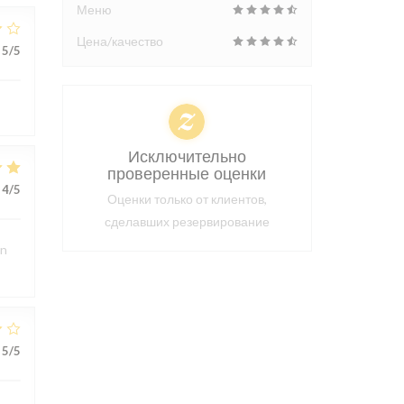
Меню
Цена/качество
5
/5
Исключительно
проверенные оценки
4
/5
Оценки только от клиентов,
сделавших резервирование
en
5
/5