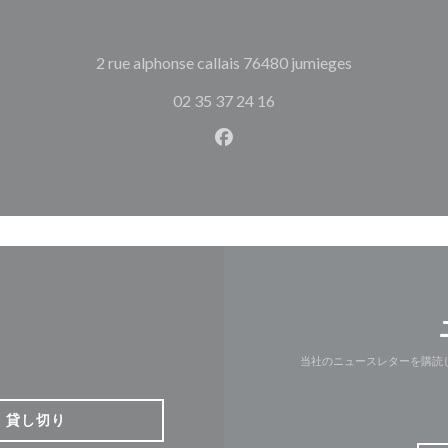
((新しいウィ
2 rue alphonse callais 76480 jumieges
02 35 37 24 16
Facebook ((新しいウィン
当社のニュースレターを購読
貸し切り