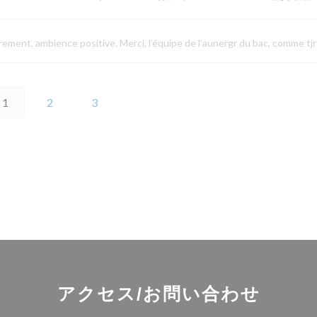
drement, ambience positive. Merci, l’équipe de l’aunergr du bac, comme tjr
1
2
3
アクセス/お問い合わせ