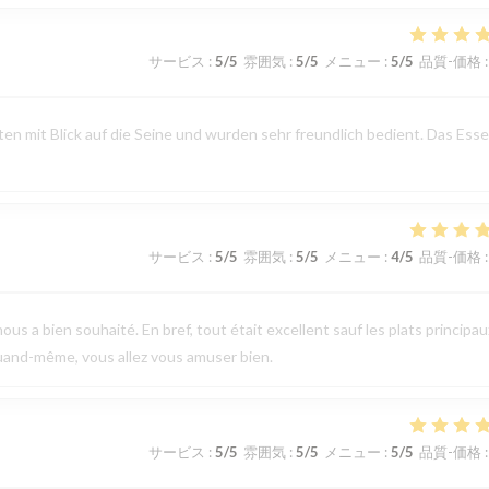
サービス
:
5
/5
雰囲気
:
5
/5
メニュー
:
5
/5
品質-価格
:
n mit Blick auf die Seine und wurden sehr freundlich bedient. Das Ess
サービス
:
5
/5
雰囲気
:
5
/5
メニュー
:
4
/5
品質-価格
:
ous a bien souhaité. En bref, tout était excellent sauf les plats principau
uand-même, vous allez vous amuser bien.
サービス
:
5
/5
雰囲気
:
5
/5
メニュー
:
5
/5
品質-価格
: