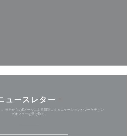
ンドウで開きます))
ドウで開きます))
ニュースレター
*
し、当社からのEメールによる個別コミュニケーションやマーケティン
グオファーを受け取る。