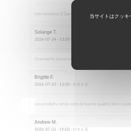
Sehr leckeres 3 Gang Menü mit guten Preis Leistung
当サイトはクッキ
Solange
T
2026-07-24
- 13:30 - ゲスト 2
Charmante terrasse vue sur le bac. Cuisine simple et d
Brigitte
F
2026-07-23
- 12:30 - ゲスト 2
Les produits servis sont de bonne qualité, bien cuisin
Andrew
M
2026-07-22
- 19:00 - ゲスト 2