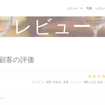
メニュー
写真
レビュ
レビュー
顧客の評価
サービス
:
5
/5
雰囲気
:
5
/5
メニュー
:
4
/5
品質-価格
:
son.