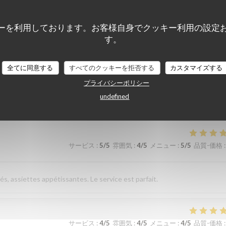
sverhältnis. Nettes freundliches Personal Wir kommen gerne wieder
ーを利用しております。お客様自身でクッキー利用の設定
す。
全てに同意する
サービス
すべてのクッキーを拒否する
:
5
/5
雰囲気
:
5
/5
メニュー
カスタマイズする
:
5
/5
品質-価格
:
プライバシーポリシー
undefined
élicieuse. Excellent rapport qualité prix
サービス
:
5
/5
雰囲気
:
4
/5
メニュー
:
5
/5
品質-価格
:
és, assiettes appétissantes. Le service est parfait.
サービス
:
4
/5
雰囲気
:
4
/5
メニュー
:
4
/5
品質-価格
: