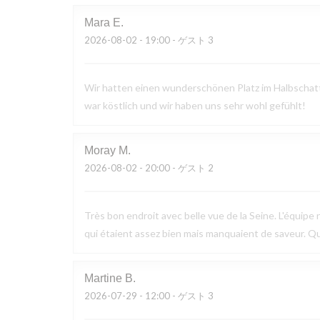
Mara
E
2026-08-02
- 19:00 - ゲスト 3
Wir hatten einen wunderschönen Platz im Halbschatte
war köstlich und wir haben uns sehr wohl gefühlt!
Moray
M
2026-08-02
- 20:00 - ゲスト 2
Très bon endroit avec belle vue de la Seine. L'équipe n
qui étaient assez bien mais manquaient de saveur. Q
Martine
B
2026-07-29
- 12:00 - ゲスト 3